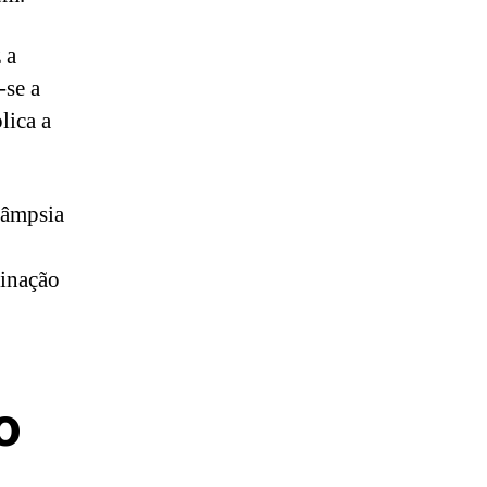
 a
-se a
lica a
lâmpsia
minação
o