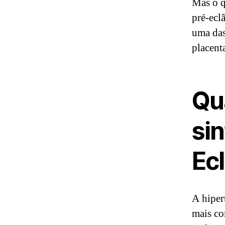
Mas o q
pré-ecl
uma das
placent
Qua
si
Ec
A hiper
mais co