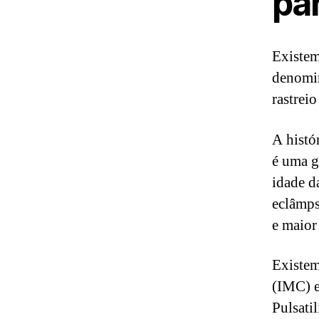
pa
Existem
denomin
rastreio
A histó
é uma g
idade d
eclâmps
e maior
Existem
(IMC) e
Pulsati