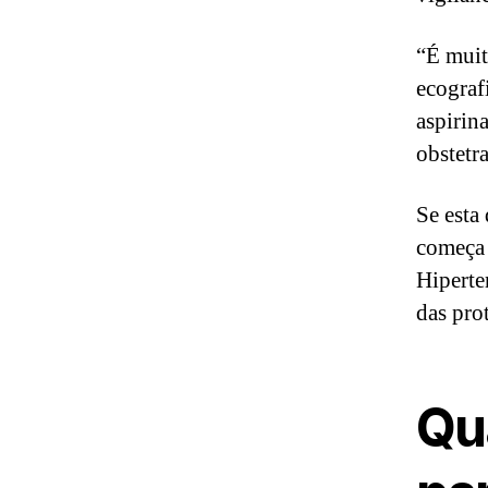
“É muit
ecografi
aspirina
obstetr
Se esta
começa 
Hiperte
das prot
Qua