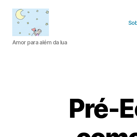
Sob
Amor
Amor para além da lua
para
além
da
lua
Pré-E