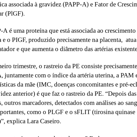
ica associada à gravidez (PAPP-A) e Fator de Cresci
ar (PlGF).
A é uma proteína que está associada ao crescimento
a e o PIGF, produzido precisamente na placenta, atu
atador e que aumenta o diâmetro das artérias existent
eiro trimestre, o rastreio da PE consiste precisament
 juntamente com o índice da artéria uterina, a PAM e
rísticas da mãe (IMC, doenças concomitantes e pré-ec
idez anterior) é que faz o rastreio da PE. “Depois das
, outros marcadores, detectados com análises ao sang
portantes, como o PLGF e o sFLIT (tirosina quinase
)”, explica Lara Caseiro.