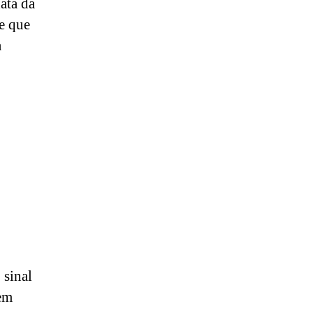
ata da
de que
a
 sinal
em