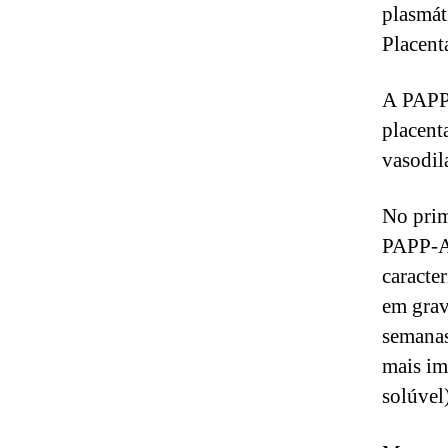
plasmát
Placent
A PAPP-
placent
vasodil
No prim
PAPP-A,
caracte
em grav
semanas
mais im
solúvel