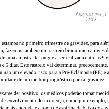
estamos no primeiro trimestre de gravidez, para alé
ia, fazemos também um rastreio bioquímico através d
 de uma amostra de sangue a ser realizada entre as 9 e
 e 6 dias. Este rastreio vai determinar, precocemente,
ou não um elevado risco para a Pré-Eclâmpsia (PE) e
bilidade de um melhor prognóstico para a gravidez.
 exame der positivo, os médicos poderão tomar medid
o desenvolvimento desta doença, como por exemplo,
cia mais apertada e a toma de aspirina de baixa dosa