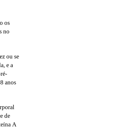
mo os
s no
ez ou se
a, e a
ré-
18 anos
rporal
ce de
teína A