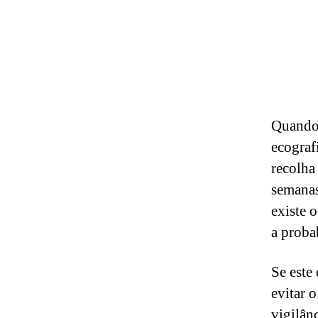
Quando 
ecograf
recolha
semanas
existe 
a proba
Se este
evitar 
vigilân