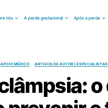
re nós
A perda gestacional
Após a perda
Categorias
APOIO MÉDICO
ARTIGOS DE AUTOR | ESPECIALISTAS
clâmpsia: o 
N
o
v
e