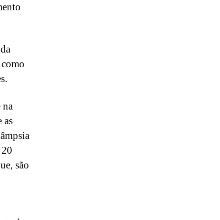
mento
 da
a como
es.
e na
 as
lâmpsia
 20
ue, são