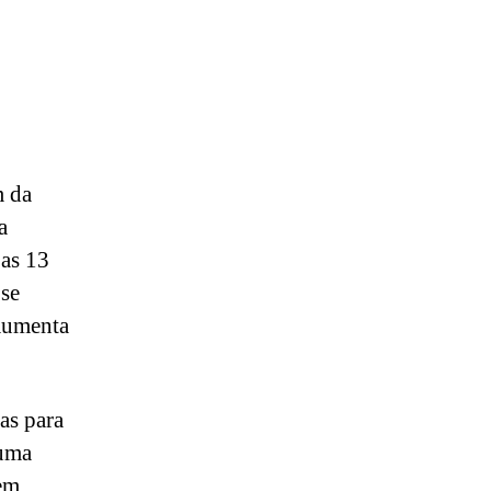
m da
a
 as 13
 se
 aumenta
as para
 uma
gem.