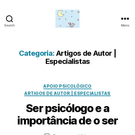
Search
Menu
Amor
para
além
da
Categoria:
Artigos de Autor |
lua
Especialistas
P
o
Categorias
APOIO PSICOLÓGICO
r
S
S
ARTIGOS DE AUTOR | ESPECIALISTAS
u
e
Ser psicólogo e a
z
t
y
e
importância de o ser
P
m
i
b
n
r
Autor
Data