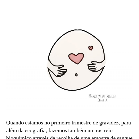
Eclâmpsia:
7,
in
o
2
que
0
é,
2
como
1
prevenir
e
tratar
Quando estamos no primeiro trimestre de gravidez, para
além da ecografia, fazemos também um rastreio
bioquímico através da recolha de uma amostra de sangue