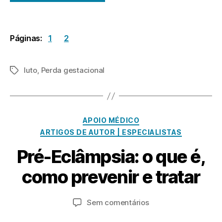
Páginas:
1
2
luto
,
Perda gestacional
Etiquetas
Categorias
APOIO MÉDICO
N
ARTIGOS DE AUTOR | ESPECIALISTAS
o
v
Pré-Eclâmpsia: o que é,
e
P
m
como prevenir e tratar
o
b
r
r
a
Autor
Data
em
Sem comentários
o
d
do
do
Pré-
2
m
artigo
artigo