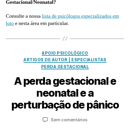
Gestacional/Neonatal?
Consulte a nossa
lista de psicólogos especializados em
luto
e nesta área em particular.
Categorias
APOIO PSICOLÓGICO
ARTIGOS DE AUTOR | ESPECIALISTAS
PERDA GESTACIONAL
A perda gestacional e
J
u
neonatal e a
n
P
h
perturbação de pânico
o
o
r
1
a
Autor
Data
em
Sem comentários
6
d
do
do
A
,
m
artigo
artigo