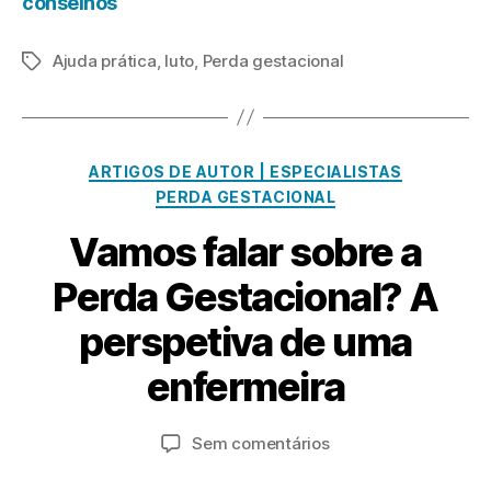
conselhos
Ajuda prática
,
luto
,
Perda gestacional
Etiquetas
Categorias
ARTIGOS DE AUTOR | ESPECIALISTAS
PERDA GESTACIONAL
Vamos falar sobre a
Perda Gestacional? A
P
perspetiva de uma
o
M
ai
r
enfermeira
R
o
it
9,
Autor
Data
em
Sem comentários
a
2
do
do
Vamos
C
0
artigo
artigo
falar