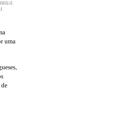
ma
or uma
gueses,
os
 de