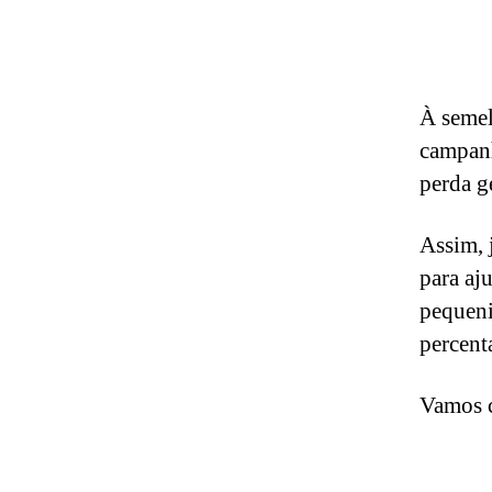
À semel
campanh
perda g
Assim, 
para aju
pequeni
percent
Vamos c