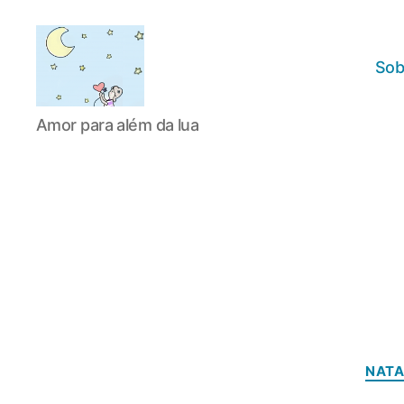
Sob
Amor
Amor para além da lua
para
além
da
lua
NATA