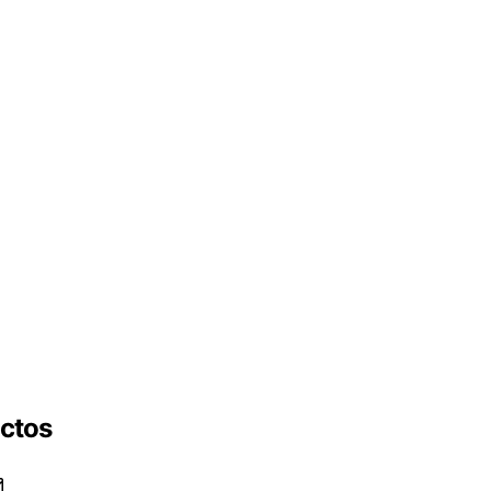
ctos
ram
ebook
ail