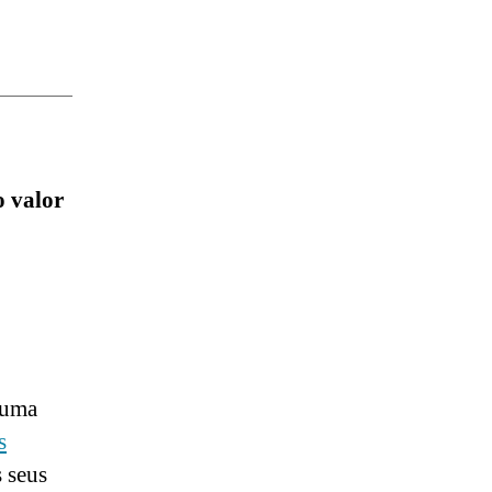
 valor
 uma
s
 seus