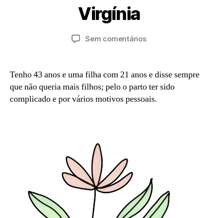
P
u
Virgínia
o
b
r
r
a
Autor
Data
em
Sem comentários
o
d
do
do
Virgínia
7,
m
artigo
artigo
2
in
0
Tenho 43 anos e uma filha com 21 anos e disse sempre
2
que não queria mais filhos; pelo o parto ter sido
2
complicado e por vários motivos pessoais.