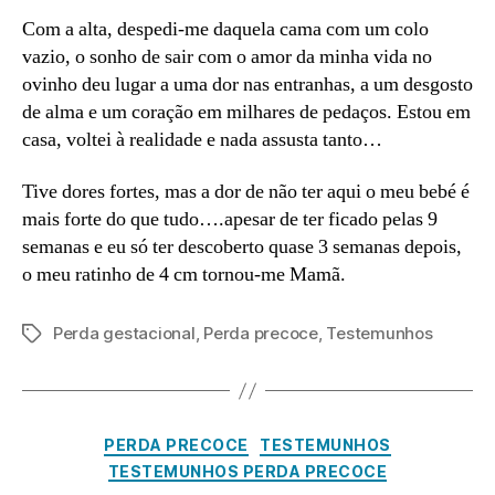
Com a alta, despedi-me daquela cama com um colo
vazio, o sonho de sair com o amor da minha vida no
ovinho deu lugar a uma dor nas entranhas, a um desgosto
de alma e um coração em milhares de pedaços. Estou em
casa, voltei à realidade e nada assusta tanto…
Tive dores fortes, mas a dor de não ter aqui o meu bebé é
mais forte do que tudo….apesar de ter ficado pelas 9
semanas e eu só ter descoberto quase 3 semanas depois,
o meu ratinho de 4 cm tornou-me Mamã.
Perda gestacional
,
Perda precoce
,
Testemunhos
Etiquetas
O
Categorias
PERDA PRECOCE
TESTEMUNHOS
u
TESTEMUNHOS PERDA PRECOCE
t