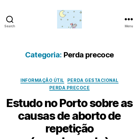
Search
Menu
Amor
para
além
da
Categoria:
Perda precoce
lua
Categorias
INFORMAÇÃO ÚTIL
PERDA GESTACIONAL
PERDA PRECOCE
Estudo no Porto sobre as
causas de aborto de
J
repetição
u
P
l