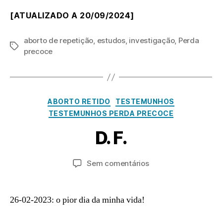
[ATUALIZADO A 20/09/2024]
aborto de repetição
,
estudos
,
investigação
,
Perda
Etiquetas
precoce
Categorias
ABORTO RETIDO
TESTEMUNHOS
M
TESTEMUNHOS PERDA PRECOCE
a
P
r
D. F.
o
ç
o
r
a
2
Autor
Data
em
Sem comentários
8,
d
do
do
D.
m
2
artigo
artigo
F.
in
0
26-02-2023: o pior dia da minha vida!
2
3