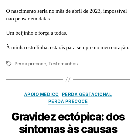
O nascimento seria no mês de abril de 2023, impossível
não pensar em datas.
Um beijinho e força a todas.
À minha estrelinha: estarás para sempre no meu coração.
Perda precoce
,
Testemunhos
Etiquetas
Categorias
APOIO MÉDICO
PERDA GESTACIONAL
PERDA PRECOCE
A
Gravidez ectópica: dos
b
ri
P
sintomas às causas
o
l
1
r