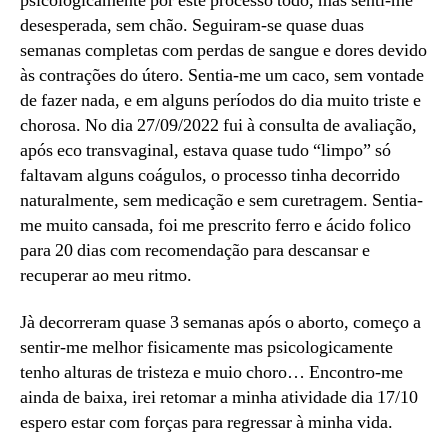
psicologicamente por este processo todo, mas senti-me
desesperada, sem chão. Seguiram-se quase duas
semanas completas com perdas de sangue e dores devido
às contrações do útero. Sentia-me um caco, sem vontade
de fazer nada, e em alguns períodos do dia muito triste e
chorosa. No dia 27/09/2022 fui à consulta de avaliação,
após eco transvaginal, estava quase tudo “limpo” só
faltavam alguns coágulos, o processo tinha decorrido
naturalmente, sem medicação e sem curetragem. Sentia-
me muito cansada, foi me prescrito ferro e ácido folico
para 20 dias com recomendação para descansar e
recuperar ao meu ritmo.
Jà decorreram quase 3 semanas após o aborto, começo a
sentir-me melhor fisicamente mas psicologicamente
tenho alturas de tristeza e muio choro… Encontro-me
ainda de baixa, irei retomar a minha atividade dia 17/10
espero estar com forças para regressar à minha vida.