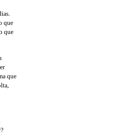
ias.
o que
lo que
m
er
ma que
lta,
a
r?