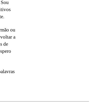
? Sou
itivos
te.
irmão ou
voltar a
as de
espero
palavras