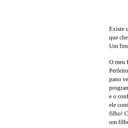
Existe 
que che
Um fim 
O meu f
Perfeit
pano ve
program
e o con
ele con
filho! 
um filh