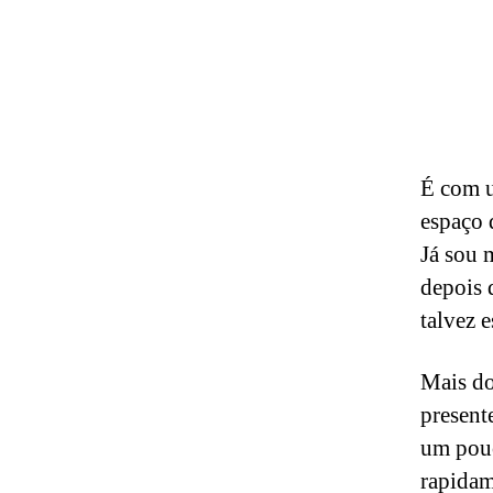
É com u
espaço 
Já sou 
depois 
talvez 
Mais do
present
um pouc
rapidam