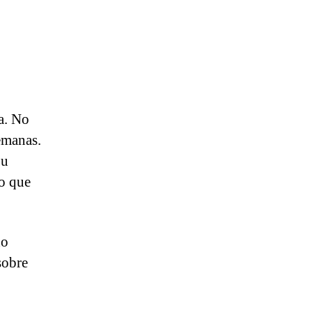
a. No
emanas.
ou
to que
do
sobre