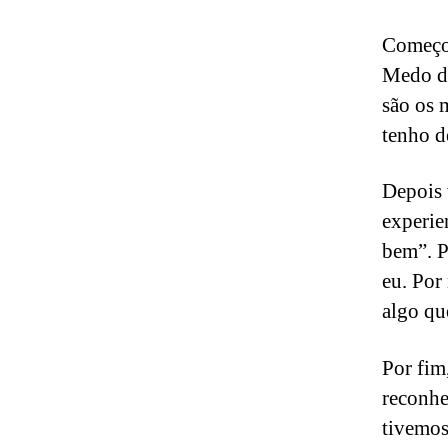
Começo 
Medo de
são os 
tenho d
Depois 
experie
bem”. P
eu. Por
algo qu
Por fim
reconhe
tivemos