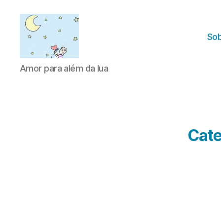
Sob
Amor
Amor para além da lua
para
além
da
lua
Cate