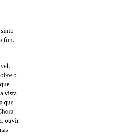
 sinto
o fim.
vel.
sobre o
 que
a vista
ia que
“Chora
er ouvir
mas