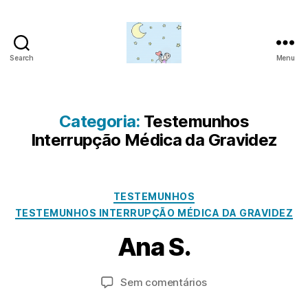
Search
Menu
Amor
para
além
da
Categoria:
Testemunhos
lua
Interrupção Médica da Gravidez
J
Categorias
TESTEMUNHOS
a
TESTEMUNHOS INTERRUPÇÃO MÉDICA DA GRAVIDEZ
n
e
P
Ana S.
ir
o
o
r
2
a
Autor
Data
em
Sem comentários
3
d
do
do
Ana
m
,
artigo
artigo