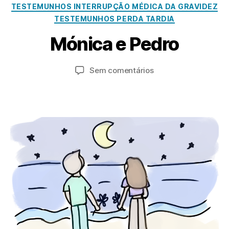
o
TESTEMUNHOS INTERRUPÇÃO MÉDICA DA GRAVIDEZ
v
TESTEMUNHOS PERDA TARDIA
e
P
m
Mónica e Pedro
o
b
r
r
a
Autor
Data
em
Sem comentários
o
d
do
do
Mónica
1
m
artigo
artigo
e
3,
in
Pedro
2
0
2
4