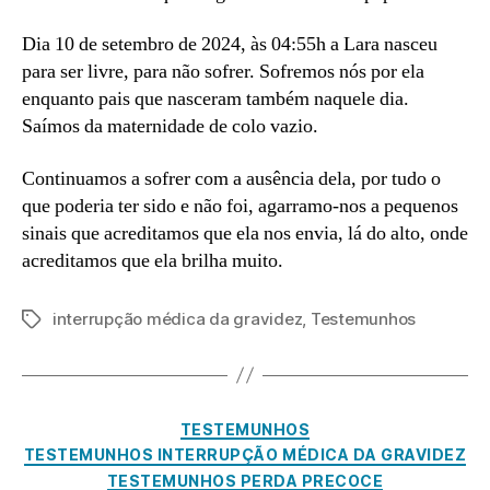
Dia 10 de setembro de 2024, às 04:55h a Lara nasceu
para ser livre, para não sofrer. Sofremos nós por ela
enquanto pais que nasceram também naquele dia.
Saímos da maternidade de colo vazio.
Continuamos a sofrer com a ausência dela, por tudo o
que poderia ter sido e não foi, agarramo-nos a pequenos
sinais que acreditamos que ela nos envia, lá do alto, onde
acreditamos que ela brilha muito.
interrupção médica da gravidez
,
Testemunhos
Etiquetas
Categorias
N
TESTEMUNHOS
o
TESTEMUNHOS INTERRUPÇÃO MÉDICA DA GRAVIDEZ
v
TESTEMUNHOS PERDA PRECOCE