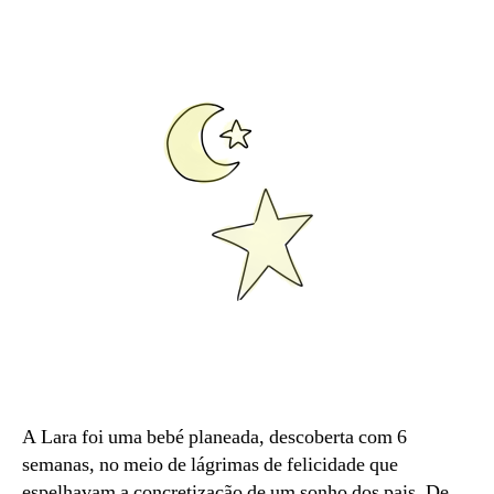
S.
in
2
0
2
5
A Lara foi uma bebé planeada, descoberta com 6
semanas, no meio de lágrimas de felicidade que
espelhavam a concretização de um sonho dos pais. De