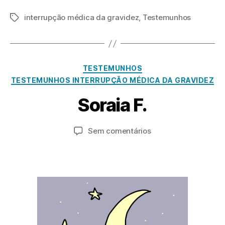
interrupção médica da gravidez
,
Testemunhos
Etiquetas
A
Categorias
TESTEMUNHOS
g
TESTEMUNHOS INTERRUPÇÃO MÉDICA DA GRAVIDEZ
o
s
P
Soraia F.
o
t
o
r
a
1
Autor
Data
em
Sem comentários
2
d
do
do
Soraia
m
,
artigo
artigo
F.
in
2
0
2
4