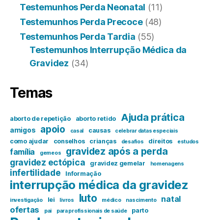
Testemunhos Perda Neonatal
(11)
Testemunhos Perda Precoce
(48)
Testemunhos Perda Tardia
(55)
Testemunhos Interrupção Médica da
Gravidez
(34)
Temas
Ajuda prática
aborto de repetição
aborto retido
apoio
amigos
causas
casal
celebrar datas especiais
como ajudar
conselhos
crianças
direitos
desafios
estudos
gravidez após a perda
família
gemeos
gravidez ectópica
gravidez gemelar
homenagens
infertilidade
Informação
interrupção médica da gravidez
luto
natal
lei
investigação
livros
médico
nascimento
ofertas
parto
pai
para profissionais de saúde