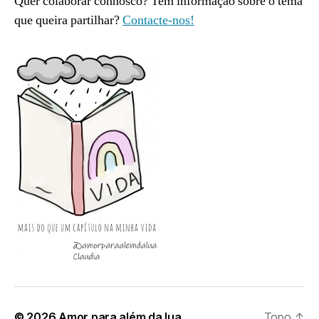
Quer colaborar connosco? Tem informação sobre o tema
que queira partilhar?
Contacte-nos!
© 2026
Amor para além da lua
Topo
↑