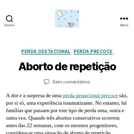
Search
Menu
Amor
para
além
J
da
Categorias
PERDA GESTACIONAL
PERDA PRECOCE
u
lua
n
P
Aborto de repetição
h
o
o
r
6
a
Autor
Data
em
Sem comentários
d
,
do
do
Aborto
m
2
artigo
artigo
de
A dor e a surpresa de uma
perda gestacional precoce
são,
in
0
repetição
por si só, uma experiência traumatizante. No entanto, há
2
famílias que passam por este tipo de perda uma, outra e
1
outra vez. Quando três abortos consecutivos ocorrem
antes das 22 semanas, com os mesmos progenitores,
considera-se uma situação de aborto de repetição.