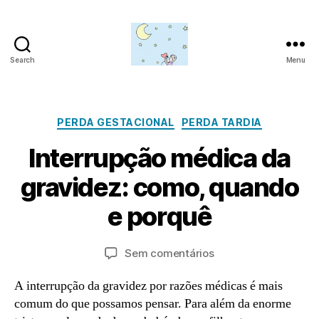
Search
Menu
Amor
para
além
da
Categorias
PERDA GESTACIONAL
PERDA TARDIA
lua
Interrupção médica da
J
gravidez: como, quando
u
n
P
e porquê
h
o
o
r
6
a
Autor
Data
em
Sem comentários
d
,
do
do
Interrupção
m
2
artigo
artigo
médica
A interrupção da gravidez por razões médicas é mais
in
0
da
comum do que possamos pensar. Para além da enorme
2
gravidez: