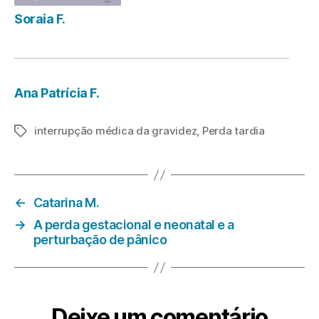
Soraia F.
Ana Patrícia F.
interrupção médica da gravidez
,
Perda tardia
Etiquetas
←
Catarina M.
→
A perda gestacional e neonatal e a
perturbação de pânico
Deixe um comentário