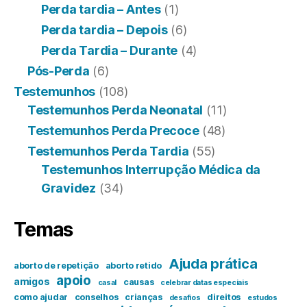
Perda tardia – Antes
(1)
Perda tardia – Depois
(6)
Perda Tardia – Durante
(4)
Pós-Perda
(6)
Testemunhos
(108)
Testemunhos Perda Neonatal
(11)
Testemunhos Perda Precoce
(48)
Testemunhos Perda Tardia
(55)
Testemunhos Interrupção Médica da
Gravidez
(34)
Temas
Ajuda prática
aborto de repetição
aborto retido
apoio
amigos
causas
casal
celebrar datas especiais
como ajudar
conselhos
crianças
direitos
desafios
estudos