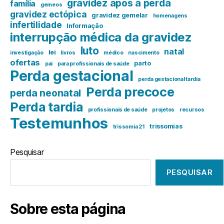
gravidez após a perda
família
gemeos
gravidez ectópica
gravidez gemelar
homenagens
infertilidade
Informação
interrupção médica da gravidez
luto
natal
lei
investigação
livros
médico
nascimento
ofertas
parto
pai
para profissionais de saúde
Perda gestacional
perda gestacional tardia
Perda precoce
perda neonatal
Perda tardia
profissionais de saúde
projetos
recursos
Testemunhos
trissomias
trissomia 21
Pesquisar
PESQUISAR
Sobre esta página