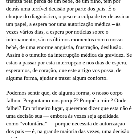
tristeza pela perda de um bebé, de um filho, tem por
2
como,
detrás uma terrível decisão por parte dos pais. É o
quando
choque do diagnóstico, o peso e a culpa de ter de assinar
e
um papel, a espera por uma autorização médica – às
porquê
vezes vários dias, a espera por notícias sobre o
internamento, são os últimos momentos com o nosso
bebé, de uma enorme angústia, frustração, desilusão.
Assim é o tumulto da interrupção médica da gravidez. Se
estão a passar por esta interrupção e nos dias de espera,
esperamos, de coração, que este artigo vos possa, de
alguma forma, ajudar e trazer algum conforto.
Podemos sentir que, de alguma forma, o nosso corpo
falhou. Perguntamo-nos porquê? Porquê a mim? Onde
falhei? Em primeiro lugar, queremos dizer que esta não é
uma decisão sua — embora às vezes seja apelidada
como “voluntária” — porque necessita de autorização
dos pais — é, na grande maioria das vezes, uma decisão