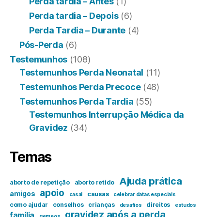
Perda tardia – Antes
(1)
Perda tardia – Depois
(6)
Perda Tardia – Durante
(4)
Pós-Perda
(6)
Testemunhos
(108)
Testemunhos Perda Neonatal
(11)
Testemunhos Perda Precoce
(48)
Testemunhos Perda Tardia
(55)
Testemunhos Interrupção Médica da
Gravidez
(34)
Temas
Ajuda prática
aborto de repetição
aborto retido
apoio
amigos
causas
casal
celebrar datas especiais
como ajudar
conselhos
crianças
direitos
desafios
estudos
gravidez após a perda
família
gemeos