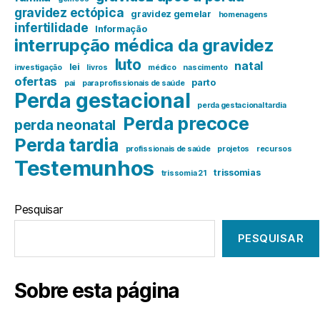
gravidez ectópica
gravidez gemelar
homenagens
infertilidade
Informação
interrupção médica da gravidez
luto
natal
lei
investigação
livros
médico
nascimento
ofertas
parto
pai
para profissionais de saúde
Perda gestacional
perda gestacional tardia
Perda precoce
perda neonatal
Perda tardia
profissionais de saúde
projetos
recursos
Testemunhos
trissomias
trissomia 21
Pesquisar
PESQUISAR
Sobre esta página