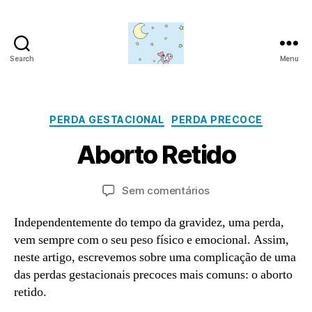
Search
Menu
Amor
para
M
além
a
da
Categorias
PERDA GESTACIONAL
PERDA PRECOCE
r
lua
P
ç
Aborto Retido
o
o
r
1
a
Autor
Data
em
Sem comentários
4
d
do
do
Aborto
,
m
artigo
artigo
Retido
Independentemente do tempo da gravidez, uma perda,
2
in
0
vem sempre com o seu peso físico e emocional. Assim,
2
neste artigo, escrevemos sobre uma complicação de uma
1
das perdas gestacionais precoces mais comuns: o aborto
retido.