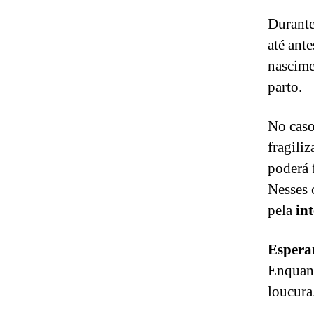
Durante
até ante
nascime
parto.
No caso
fragili
poderá 
Nesses 
pela
in
Esperar
Enquant
loucura