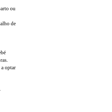
parto ou
balho de
ebé
ras.
 a optar
.