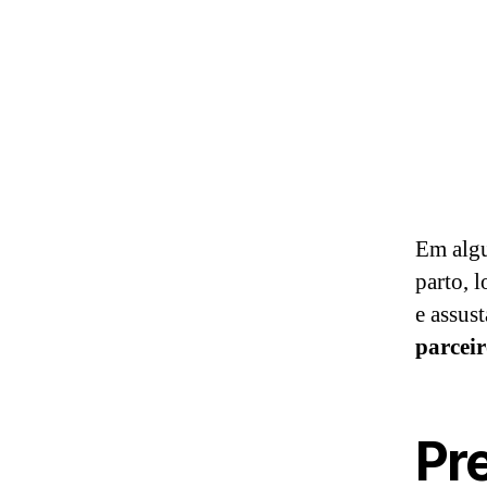
Em algu
parto, 
e assus
parceir
Pr