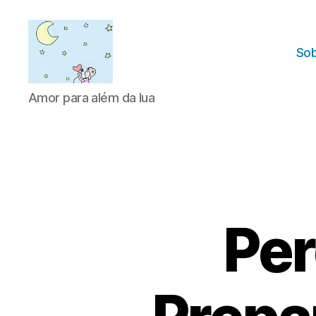
Sob
Amor
Amor para além da lua
para
além
da
lua
Per