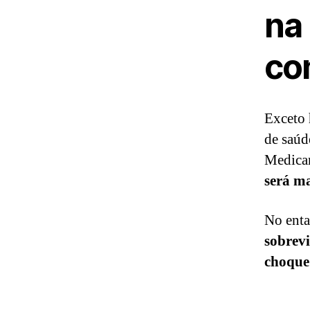
na
co
Exceto 
de saúd
Medica
será ma
No enta
sobrev
choque 