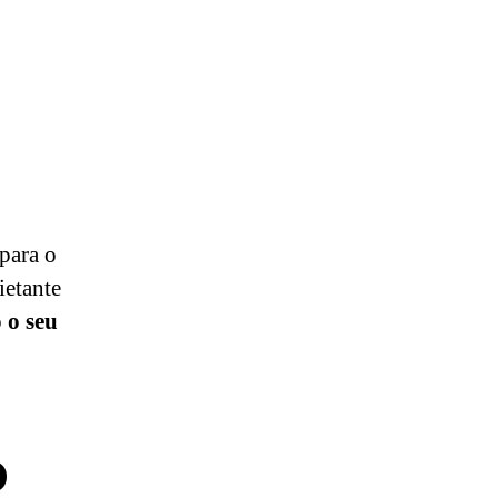
 para o
ietante
o o seu
o