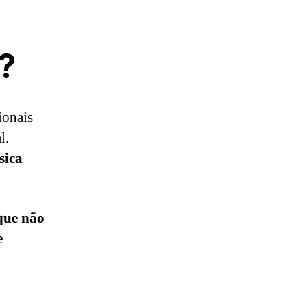
?
ionais
l.
sica
que não
e