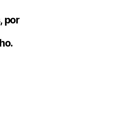
, por
lho.