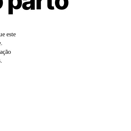
 parto
ue este
.
ração
.