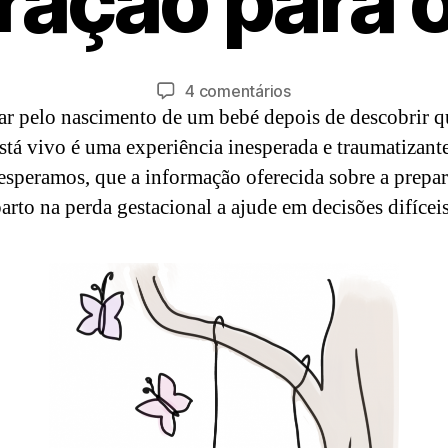
ração para o
e
r
ir
P
o
a
1
r
Autor
Data
em
4 comentários
0
a
do
do
r pelo nascimento de um bebé depois de descobrir q
Perda
A
,
artigo
artigo
gestacional:
está vivo é uma experiência inesperada e traumatizante
lé
2
Preparação
esperamos, que a informação oferecida sobre a prepa
m
0
para
2
d
parto na perda gestacional a ajude em decisões difíceis
o
a
1
parto
L
u
a