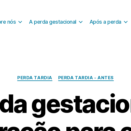
re nós
A perda gestacional
Após a perda
Categorias
PERDA TARDIA
PERDA TARDIA - ANTES
P
da gestacio
o
r
A
J
m
a
o
n