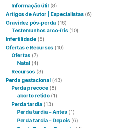
Informação útil
(8)
Artigos de Autor | Especialistas
(6)
Gravidez pós-perda
(16)
Testemunhos arco-íris
(10)
Infertilidade
(5)
Ofertas e Recursos
(10)
Ofertas
(7)
Natal
(4)
Recursos
(3)
Perda gestacional
(43)
Perda precoce
(8)
aborto retido
(1)
Perda tardia
(13)
Perda tardia – Antes
(1)
Perda tardia – Depois
(6)