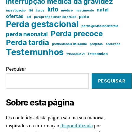
interrupção médica da gravidez
luto
natal
lei
investigação
livros
médico
nascimento
ofertas
parto
pai
para profissionais de saúde
Perda gestacional
perda gestacional tardia
Perda precoce
perda neonatal
Perda tardia
profissionais de saúde
projetos
recursos
Testemunhos
trissomias
trissomia 21
Pesquisar
PESQUISAR
Sobre esta página
Os conteúdos desta página são, na sua maioria,
inspirados na informação
disponibilizada
por