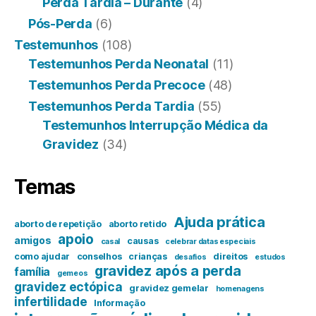
Perda Tardia – Durante
(4)
Pós-Perda
(6)
Testemunhos
(108)
Testemunhos Perda Neonatal
(11)
Testemunhos Perda Precoce
(48)
Testemunhos Perda Tardia
(55)
Testemunhos Interrupção Médica da
Gravidez
(34)
Temas
Ajuda prática
aborto de repetição
aborto retido
apoio
amigos
causas
casal
celebrar datas especiais
como ajudar
conselhos
crianças
direitos
desafios
estudos
gravidez após a perda
família
gemeos
gravidez ectópica
gravidez gemelar
homenagens
infertilidade
Informação