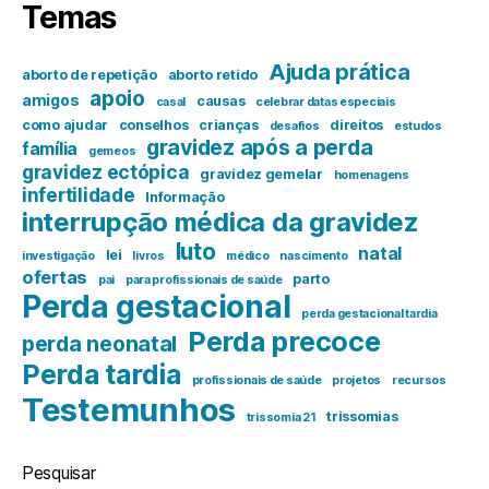
Temas
Ajuda prática
aborto de repetição
aborto retido
apoio
amigos
causas
casal
celebrar datas especiais
como ajudar
conselhos
crianças
direitos
desafios
estudos
gravidez após a perda
família
gemeos
gravidez ectópica
gravidez gemelar
homenagens
infertilidade
Informação
interrupção médica da gravidez
luto
natal
lei
investigação
livros
médico
nascimento
ofertas
parto
pai
para profissionais de saúde
Perda gestacional
perda gestacional tardia
Perda precoce
perda neonatal
Perda tardia
profissionais de saúde
projetos
recursos
Testemunhos
trissomias
trissomia 21
Pesquisar