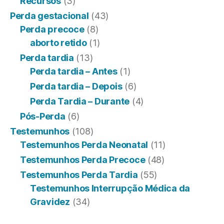
Recursos
(3)
Perda gestacional
(43)
Perda precoce
(8)
aborto retido
(1)
Perda tardia
(13)
Perda tardia – Antes
(1)
Perda tardia – Depois
(6)
Perda Tardia – Durante
(4)
Pós-Perda
(6)
Testemunhos
(108)
Testemunhos Perda Neonatal
(11)
Testemunhos Perda Precoce
(48)
Testemunhos Perda Tardia
(55)
Testemunhos Interrupção Médica da
Gravidez
(34)