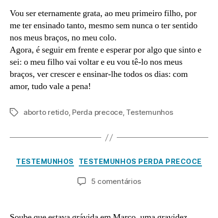
Vou ser eternamente grata, ao meu primeiro filho, por
me ter ensinado tanto, mesmo sem nunca o ter sentido
nos meus braços, no meu colo.
Agora, é seguir em frente e esperar por algo que sinto e
sei: o meu filho vai voltar e eu vou tê-lo nos meus
braços, ver crescer e ensinar-lhe todos os dias: com
amor, tudo vale a pena!
aborto retido
,
Perda precoce
,
Testemunhos
Etiquetas
A
b
ri
P
o
l
Categorias
TESTEMUNHOS
TESTEMUNHOS PERDA PRECOCE
2
r
9
a
Autor
Data
em
5 comentários
d
,
do
do
Tatiana
m
2
artigo
artigo
in
0
Soube que estava grávida em Março, uma gravidez