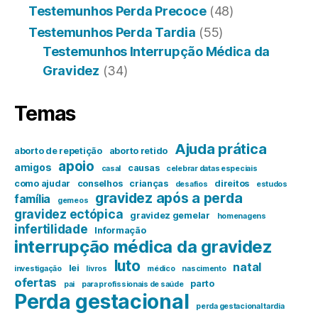
Testemunhos Perda Precoce
(48)
Testemunhos Perda Tardia
(55)
Testemunhos Interrupção Médica da
Gravidez
(34)
Temas
Ajuda prática
aborto de repetição
aborto retido
apoio
amigos
causas
casal
celebrar datas especiais
como ajudar
conselhos
crianças
direitos
desafios
estudos
gravidez após a perda
família
gemeos
gravidez ectópica
gravidez gemelar
homenagens
infertilidade
Informação
interrupção médica da gravidez
luto
natal
lei
investigação
livros
médico
nascimento
ofertas
parto
pai
para profissionais de saúde
Perda gestacional
perda gestacional tardia