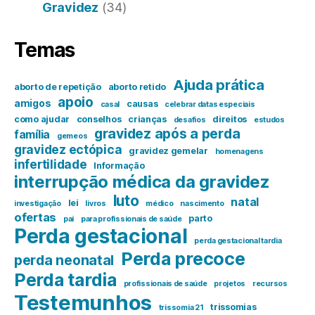
Gravidez
(34)
Temas
Ajuda prática
aborto de repetição
aborto retido
apoio
amigos
causas
casal
celebrar datas especiais
como ajudar
conselhos
crianças
direitos
desafios
estudos
gravidez após a perda
família
gemeos
gravidez ectópica
gravidez gemelar
homenagens
infertilidade
Informação
interrupção médica da gravidez
luto
natal
lei
investigação
livros
médico
nascimento
ofertas
parto
pai
para profissionais de saúde
Perda gestacional
perda gestacional tardia
Perda precoce
perda neonatal
Perda tardia
profissionais de saúde
projetos
recursos
Testemunhos
trissomias
trissomia 21