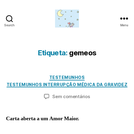
Search
Menu
Amor
para
além
da
Etiqueta:
gemeos
lua
A
b
ri
P
Categorias
TESTEMUNHOS
o
l
TESTEMUNHOS INTERRUPÇÃO MÉDICA DA GRAVIDEZ
1
r
8
a
Autor
Data
em
Sem comentários
d
,
do
do
Andreia
m
2
artigo
artigo
R.
in
0
Carta aberta a um Amor Maior.
2
3