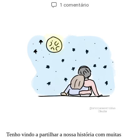
a
Autor
Data
em
1 comentário
5
d
do
do
Joana
,
m
artigo
artigo
e
2
in
Miguel
0
2
4
Tenho vindo a partilhar a nossa história com muitas