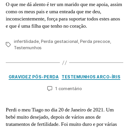
O que me dá alento é ter um marido que me apoia, assim
como os meus pais e uma enteada que me deu,
inconscientemente, força para suportar todos estes anos
e que é uma filha que tenho no coração.
infertilidade
,
Perda gestacional
,
Perda precoce
,
D
Etiquetas
Testemunhos
e
z
e
P
m
o
Categorias
b
GRAVIDEZ PÓS-PERDA
TESTEMUNHOS ARCO-ÍRIS
r
r
a
Autor
Data
em
1 comentário
o
d
do
do
Ana
2
m
artigo
artigo
S.
9,
in
S.
2
Perdi o meu Tiago no dia 20 de Janeiro de 2021. Um
0
bebé muito desejado, depois de vários anos de
2
tratamentos de fertilidade. Foi muito duro e por várias
2