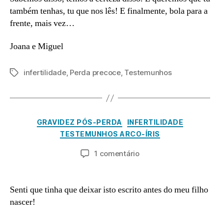
também tenhas, tu que nos lês! E finalmente, bola para a
frente, mais vez…
Joana e Miguel
infertilidade
,
Perda precoce
,
Testemunhos
Etiquetas
M
a
P
r
Categorias
GRAVIDEZ PÓS-PERDA
INFERTILIDADE
o
ç
TESTEMUNHOS ARCO-ÍRIS
o
r
a
2
Autor
Data
em
1 comentário
8,
d
do
do
Abraça-
m
2
artigo
artigo
me
in
0
até
Senti que tinha que deixar isto escrito antes do meu filho
2
sempre!
nascer!
3