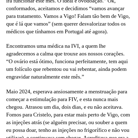
irá funcionar este mês. O ideal é ovodoação.” Ok,
conformados, aceitamos e decidimos “vamos avançar
para tratamento. Vamos a Vigo! Falam tão bem de Vigo,
que é lá que vamos” (sem querer desvalorizar todos os
médicos que tínhamos em Portugal até agora).
Encontramos uma médica na IVI, a quem lhe
agradecemos a calma que trouxe aos nossos corações.
“O ovário está ótimo, funciona perfeitamente, tem aqui
um folículo que rebentou ou vai rebentar, ainda podem
engravidar naturalmente este mês.”
Maio 2024, esperava ansiosamente a menstruação para
começar a estimulação para FIV, e esta nunca mais
chegou. Atrasou um dia, dois dias, e eu não aceitava.
Fomos para Cristelo, para estar mais perto de Vigo, com
as injeções atrás (se alguém precisar, ou souber a quem
eu possa doar, tenho as injeções no frigorífico e não vou
utilizar), e continuava sem chegar. Acreditava que era a