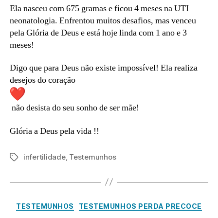
Ela nasceu com 675 gramas e ficou 4 meses na UTI
neonatologia. Enfrentou muitos desafios, mas venceu
pela Glória de Deus e está hoje linda com 1 ano e 3
meses!
Digo que para Deus não existe impossível! Ela realiza
desejos do coração
não desista do seu sonho de ser mãe!
Glória a Deus pela vida !!
infertilidade
,
Testemunhos
Etiquetas
A
g
o
P
s
o
Categorias
t
TESTEMUNHOS
TESTEMUNHOS PERDA PRECOCE
r
o