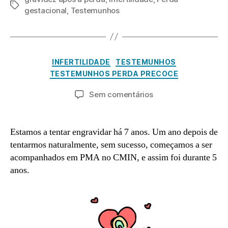
Etiquetas
gestacional
,
Testemunhos
J
a
n
e
P
Categorias
INFERTILIDADE
TESTEMUNHOS
ir
o
TESTEMUNHOS PERDA PRECOCE
o
r
3
a
Autor
Data
em
Sem comentários
0
d
do
do
Joana
m
,
artigo
artigo
C.
in
2
Estamos a tentar engravidar há 7 anos. Um ano depois de
0
tentarmos naturalmente, sem sucesso, começamos a ser
2
3
acompanhados em PMA no CMIN, e assim foi durante 5
anos.