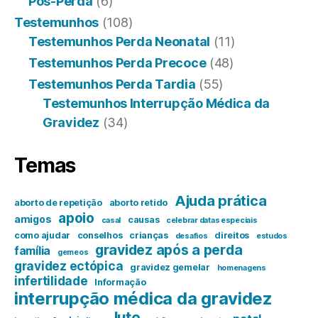
Pós-Perda
(6)
Testemunhos
(108)
Testemunhos Perda Neonatal
(11)
Testemunhos Perda Precoce
(48)
Testemunhos Perda Tardia
(55)
Testemunhos Interrupção Médica da
Gravidez
(34)
Temas
Ajuda prática
aborto de repetição
aborto retido
apoio
amigos
causas
casal
celebrar datas especiais
como ajudar
conselhos
crianças
direitos
desafios
estudos
gravidez após a perda
família
gemeos
gravidez ectópica
gravidez gemelar
homenagens
infertilidade
Informação
interrupção médica da gravidez
luto