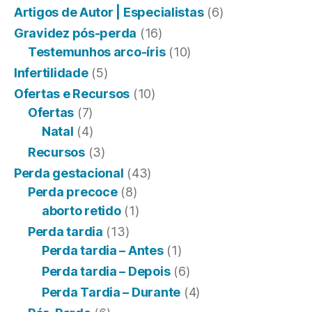
Artigos de Autor | Especialistas
(6)
Gravidez pós-perda
(16)
Testemunhos arco-íris
(10)
Infertilidade
(5)
Ofertas e Recursos
(10)
Ofertas
(7)
Natal
(4)
Recursos
(3)
Perda gestacional
(43)
Perda precoce
(8)
aborto retido
(1)
Perda tardia
(13)
Perda tardia – Antes
(1)
Perda tardia – Depois
(6)
Perda Tardia – Durante
(4)