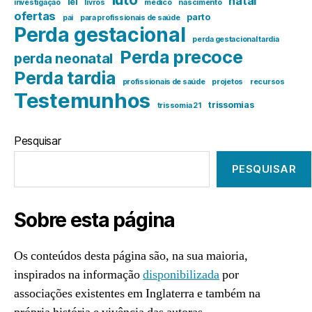
natal
lei
investigação
livros
médico
nascimento
ofertas
parto
pai
para profissionais de saúde
Perda gestacional
perda gestacional tardia
Perda precoce
perda neonatal
Perda tardia
profissionais de saúde
projetos
recursos
Testemunhos
trissomias
trissomia 21
Pesquisar
PESQUISAR
Sobre esta página
Os conteúdos desta página são, na sua maioria,
inspirados na informação
disponibilizada
por
associações existentes em Inglaterra e também na