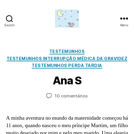
Search
Menu
Amor
para
além
da
Categorias
D
TESTEMUNHOS
lua
e
TESTEMUNHOS INTERRUPÇÃO MÉDICA DA GRAVIDEZ
z
TESTEMUNHOS PERDA TARDIA
e
P
m
Ana S
o
b
r
r
a
Autor
Data
em
10 comentários
o
d
do
do
Ana
1
m
artigo
artigo
S
0,
in
2
A minha aventura no mundo da maternidade começou há
0
11 anos, quando nasceu o meu príncipe Martim, um filho
2
muito desejado por mim e pelo meu marido. Uma alegria