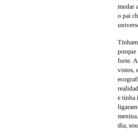
mudar a
o pai c
univers
Tínhamo
porque e
forte. 
vistos, 
ecograf
realida
e tinha
ligaram
menina.
dia, so