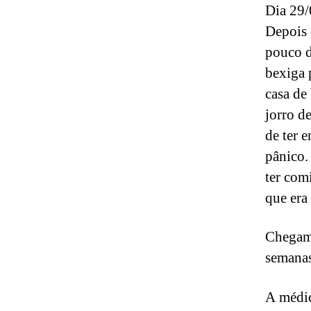
Dia 29/
Depois 
pouco d
bexiga 
casa de
jorro d
de ter 
pânico.
ter com
que era
Chegamo
semanas
A médic