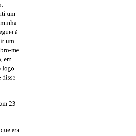
o.
nti um
a minha
eguei à
air um
embro-me
a, em
o logo
e disse
com 23
 que era