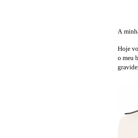
A minha
Hoje vo
o meu b
gravide