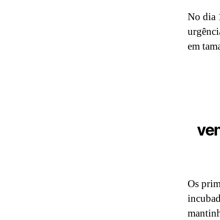
No dia 
urgênci
em tama
ve
Os prim
incubad
mantinh