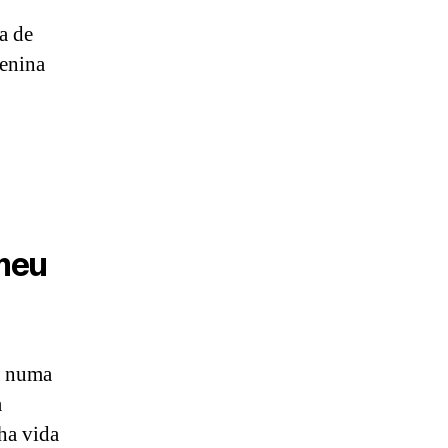
a de
uenina
meu
a numa
a
ha vida