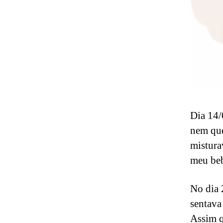
Dia 14/
nem que
mistura
meu beb
No dia 
sentava
Assim q