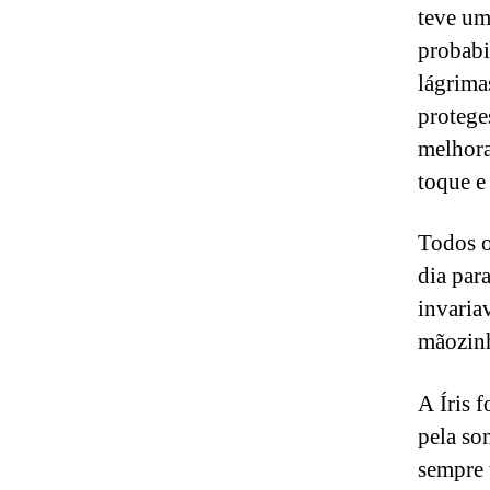
teve um
probabi
lágrima
proteges
melhora
toque e
Todos o
dia par
invaria
mãozinh
A Íris 
pela so
sempre 