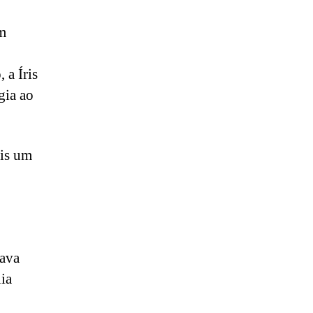
em
 a Íris
gia ao
ais um
mava
uia