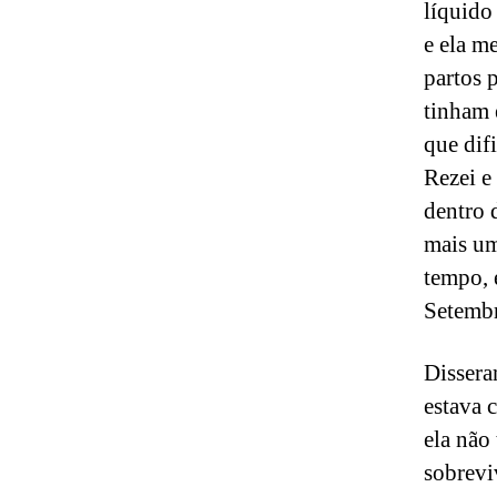
líquido
e ela m
partos 
tinham 
que dif
Rezei e
dentro 
mais um
tempo, 
Setembr
Dissera
estava 
ela não
sobrevi