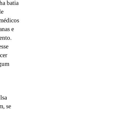
ha batia
de
 médicos
anas e
ento.
esse
cer
lgum
lsa
m, se