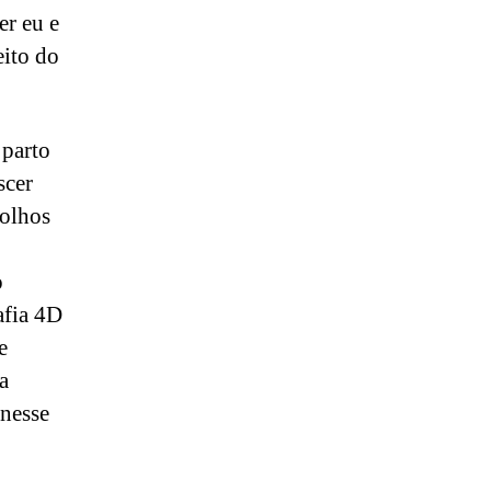
er eu e
eito do
 parto
scer
 olhos
o
afia 4D
e
a
 nesse