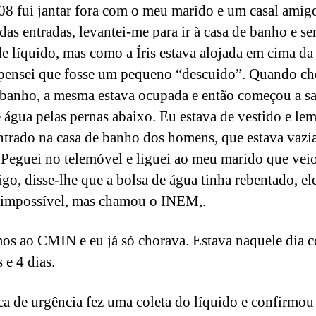
08 fui jantar fora com o meu marido e um casal amig
das entradas, levantei-me para ir à casa de banho e se
e líquido, mas como a Íris estava alojada em cima d
pensei que fosse um pequeno “descuido”. Quando ch
 banho, a mesma estava ocupada e então começou a s
e água pelas pernas abaixo. Eu estava de vestido e l
entrado na casa de banho dos homens, que estava vazi
 Peguei no telemóvel e liguei ao meu marido que vei
igo, disse-lhe que a bolsa de água tinha rebentado, el
 impossível, mas chamou o INEM,.
s ao CMIN e eu já só chorava. Estava naquele dia 
 e 4 dias.
a de urgência fez uma coleta do líquido e confirmou