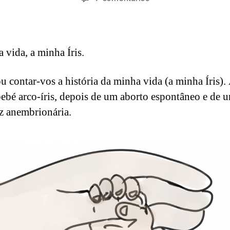
d
do
do
Andreia
3
m
artigo
artigo
C.
,
in
2
0
 vida, a minha Íris.
2
2
u contar-vos a história da minha vida (a minha Íris). 
ebé arco-íris, depois de um aborto espontâneo e de 
z anembrionária.