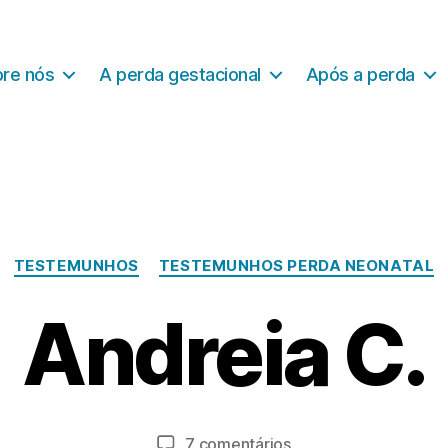
re nós
A perda gestacional
Após a perda
Categorias
TESTEMUNHOS
TESTEMUNHOS PERDA NEONATAL
D
e
Andreia C.
z
e
P
m
o
b
r
r
a
Autor
Data
em
7 comentários
o