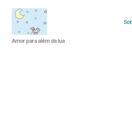
Sob
Amor
Amor para além da lua
para
além
da
lua