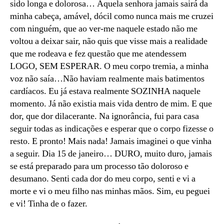
sido longa e dolorosa… Aquela senhora jamais sairá da
minha cabeça, amável, dócil como nunca mais me cruzei
com ninguém, que ao ver-me naquele estado não me
voltou a deixar sair, não quis que visse mais a realidade
que me rodeava e fez questão que me atendessem
LOGO, SEM ESPERAR. O meu corpo tremia, a minha
voz não saía…Não haviam realmente mais batimentos
cardíacos. Eu já estava realmente SOZINHA naquele
momento. Já não existia mais vida dentro de mim. E que
dor, que dor dilacerante. Na ignorância, fui para casa
seguir todas as indicações e esperar que o corpo fizesse o
resto. E pronto! Mais nada! Jamais imaginei o que vinha
a seguir. Dia 15 de janeiro… DURO, muito duro, jamais
se está preparado para um processo tão doloroso e
desumano. Senti cada dor do meu corpo, senti e vi a
morte e vi o meu filho nas minhas mãos. Sim, eu peguei
e vi! Tinha de o fazer.