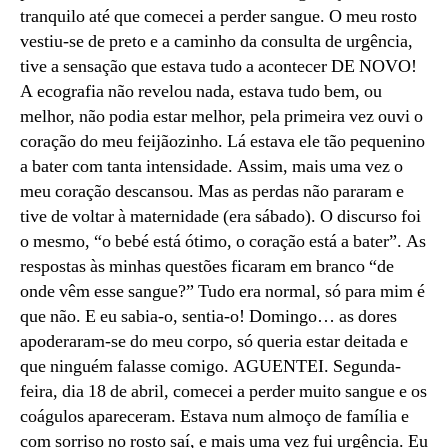
tranquilo até que comecei a perder sangue. O meu rosto
vestiu-se de preto e a caminho da consulta de urgência,
tive a sensação que estava tudo a acontecer DE NOVO!
A ecografia não revelou nada, estava tudo bem, ou
melhor, não podia estar melhor, pela primeira vez ouvi o
coração do meu feijãozinho. Lá estava ele tão pequenino
a bater com tanta intensidade. Assim, mais uma vez o
meu coração descansou. Mas as perdas não pararam e
tive de voltar à maternidade (era sábado). O discurso foi
o mesmo, “o bebé está ótimo, o coração está a bater”. As
respostas às minhas questões ficaram em branco “de
onde vêm esse sangue?” Tudo era normal, só para mim é
que não. E eu sabia-o, sentia-o! Domingo… as dores
apoderaram-se do meu corpo, só queria estar deitada e
que ninguém falasse comigo. AGUENTEI. Segunda-
feira, dia 18 de abril, comecei a perder muito sangue e os
coágulos apareceram. Estava num almoço de família e
com sorriso no rosto saí, e mais uma vez fui urgência. Eu