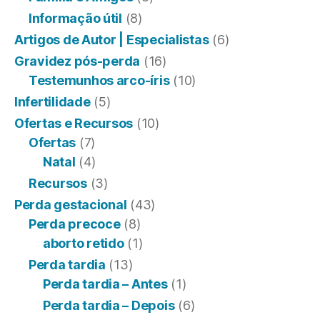
Informação útil
(8)
Artigos de Autor | Especialistas
(6)
Gravidez pós-perda
(16)
Testemunhos arco-íris
(10)
Infertilidade
(5)
Ofertas e Recursos
(10)
Ofertas
(7)
Natal
(4)
Recursos
(3)
Perda gestacional
(43)
Perda precoce
(8)
aborto retido
(1)
Perda tardia
(13)
Perda tardia – Antes
(1)
Perda tardia – Depois
(6)