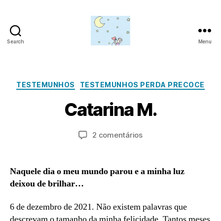
Search
Menu
Amor
para
além
M
da
Categorias
TESTEMUNHOS
TESTEMUNHOS PERDA PRECOCE
ai
lua
P
o
Catarina M.
o
2
r
4
a
Autor
Data
em
2 comentários
,
d
do
do
Catarina
2
m
artigo
artigo
M.
0
in
2
Naquele dia o meu mundo parou e a minha luz
2
deixou de brilhar…
6 de dezembro de 2021. Não existem palavras que
descrevam o tamanho da minha felicidade. Tantos meses