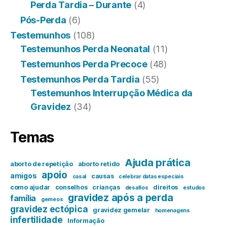
Perda Tardia – Durante
(4)
Pós-Perda
(6)
Testemunhos
(108)
Testemunhos Perda Neonatal
(11)
Testemunhos Perda Precoce
(48)
Testemunhos Perda Tardia
(55)
Testemunhos Interrupção Médica da
Gravidez
(34)
Temas
Ajuda prática
aborto de repetição
aborto retido
apoio
amigos
causas
casal
celebrar datas especiais
como ajudar
conselhos
crianças
direitos
desafios
estudos
gravidez após a perda
família
gemeos
gravidez ectópica
gravidez gemelar
homenagens
infertilidade
Informação