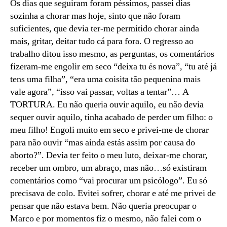
Os dias que seguiram foram péssimos, passei dias
sozinha a chorar mas hoje, sinto que não foram
suficientes, que devia ter-me permitido chorar ainda
mais, gritar, deitar tudo cá para fora. O regresso ao
trabalho ditou isso mesmo, as perguntas, os comentários
fizeram-me engolir em seco “deixa tu és nova”, “tu até já
tens uma filha”, “era uma coisita tão pequenina mais
vale agora”, “isso vai passar, voltas a tentar”… A
TORTURA. Eu não queria ouvir aquilo, eu não devia
sequer ouvir aquilo, tinha acabado de perder um filho: o
meu filho! Engoli muito em seco e privei-me de chorar
para não ouvir “mas ainda estás assim por causa do
aborto?”. Devia ter feito o meu luto, deixar-me chorar,
receber um ombro, um abraço, mas não…só existiram
comentários como “vai procurar um psicólogo”. Eu só
precisava de colo. Evitei sofrer, chorar e até me privei de
pensar que não estava bem. Não queria preocupar o
Marco e por momentos fiz o mesmo, não falei com o