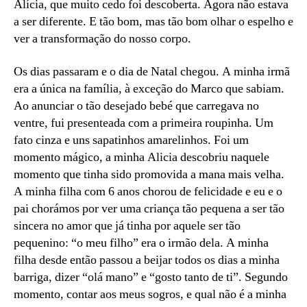
Alícia, que muito cedo foi descoberta. Agora não estava
a ser diferente. E tão bom, mas tão bom olhar o espelho e
ver a transformação do nosso corpo.
Os dias passaram e o dia de Natal chegou. A minha irmã
era a única na família, à exceção do Marco que sabiam.
Ao anunciar o tão desejado bebé que carregava no
ventre, fui presenteada com a primeira roupinha. Um
fato cinza e uns sapatinhos amarelinhos. Foi um
momento mágico, a minha Alicia descobriu naquele
momento que tinha sido promovida a mana mais velha.
A minha filha com 6 anos chorou de felicidade e eu e o
pai chorámos por ver uma criança tão pequena a ser tão
sincera no amor que já tinha por aquele ser tão
pequenino: “o meu filho” era o irmão dela. A minha
filha desde então passou a beijar todos os dias a minha
barriga, dizer “olá mano” e “gosto tanto de ti”. Segundo
momento, contar aos meus sogros, e qual não é a minha