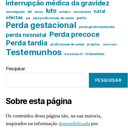
interrupção médica da gravidez
luto
natal
lei
investigação
livros
médico
nascimento
ofertas
parto
pai
para profissionais de saúde
Perda gestacional
perda gestacional tardia
Perda precoce
perda neonatal
Perda tardia
profissionais de saúde
projetos
recursos
Testemunhos
trissomias
trissomia 21
Pesquisar
PESQUISAR
Sobre esta página
Os conteúdos desta página são, na sua maioria,
inspirados na informação
disponibilizada
por