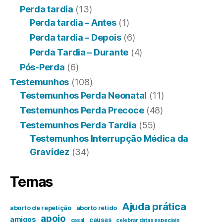
Perda tardia
(13)
Perda tardia – Antes
(1)
Perda tardia – Depois
(6)
Perda Tardia – Durante
(4)
Pós-Perda
(6)
Testemunhos
(108)
Testemunhos Perda Neonatal
(11)
Testemunhos Perda Precoce
(48)
Testemunhos Perda Tardia
(55)
Testemunhos Interrupção Médica da
Gravidez
(34)
Temas
Ajuda prática
aborto de repetição
aborto retido
apoio
amigos
causas
casal
celebrar datas especiais