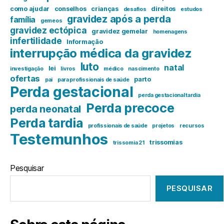
como ajudar
conselhos
crianças
direitos
desafios
estudos
gravidez após a perda
família
gemeos
gravidez ectópica
gravidez gemelar
homenagens
infertilidade
Informação
interrupção médica da gravidez
luto
natal
lei
investigação
livros
médico
nascimento
ofertas
parto
pai
para profissionais de saúde
Perda gestacional
perda gestacional tardia
Perda precoce
perda neonatal
Perda tardia
profissionais de saúde
projetos
recursos
Testemunhos
trissomias
trissomia 21
Pesquisar
PESQUISAR