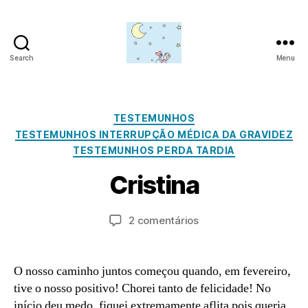
Search
Menu
Amor
para
além
da
Categorias
TESTEMUNHOS
lua
J
TESTEMUNHOS INTERRUPÇÃO MÉDICA DA GRAVIDEZ
u
TESTEMUNHOS PERDA TARDIA
l
P
h
Cristina
o
o
r
2
a
Autor
Data
em
2 comentários
2
d
do
do
Cristina
,
m
artigo
artigo
2
in
0
O nosso caminho juntos começou quando, em fevereiro,
2
tive o nosso positivo! Chorei tanto de felicidade! No
2
início deu medo, fiquei extremamente aflita pois queria