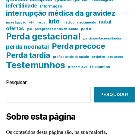
homenagens
infertilidade
Informação
interrupção médica da gravidez
luto
natal
lei
investigação
livros
médico
nascimento
ofertas
parto
pai
para profissionais de saúde
Perda gestacional
perda gestacional tardia
Perda precoce
perda neonatal
Perda tardia
profissionais de saúde
projetos
recursos
Testemunhos
trissomias
trissomia 21
Pesquisar
PESQUISAR
Sobre esta página
Os conteúdos desta página são, na sua maioria,