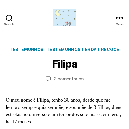
Search
Menu
Amor
para
além
M
da
Categorias
TESTEMUNHOS
TESTEMUNHOS PERDA PRECOCE
a
lua
P
r
Filipa
o
ç
o
r
a
3
Autor
Data
em
3 comentários
d
,
do
do
Filipa
m
2
artigo
artigo
in
0
O meu nome é Filipa, tenho 36 anos, desde que me
2
lembro sempre quis ser mãe, e sou mãe de 3 filhos, duas
1
estrelas no universo e um terror dos sete mares em terra,
há 17 meses.