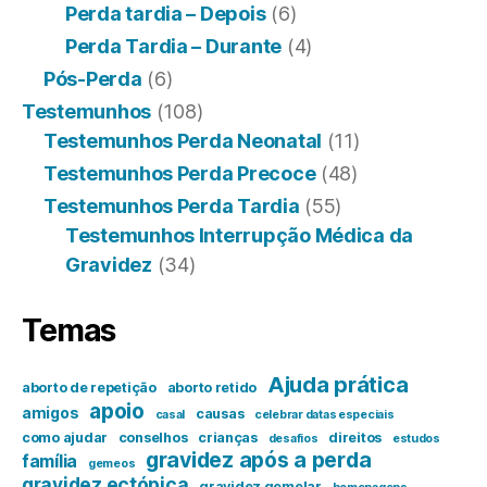
Perda tardia – Depois
(6)
Perda Tardia – Durante
(4)
Pós-Perda
(6)
Testemunhos
(108)
Testemunhos Perda Neonatal
(11)
Testemunhos Perda Precoce
(48)
Testemunhos Perda Tardia
(55)
Testemunhos Interrupção Médica da
Gravidez
(34)
Temas
Ajuda prática
aborto de repetição
aborto retido
apoio
amigos
causas
casal
celebrar datas especiais
como ajudar
conselhos
crianças
direitos
desafios
estudos
gravidez após a perda
família
gemeos
gravidez ectópica
gravidez gemelar