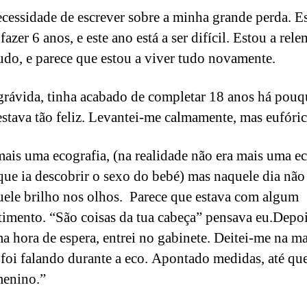
ecessidade de escrever sobre a minha grande perda. E
fazer 6 anos, e este ano está a ser difícil. Estou a rel
udo, e parece que estou a viver tudo novamente.
grávida, tinha acabado de completar 18 anos há pou
estava tão feliz. Levantei-me calmamente, mas eufóri
mais uma ecografia, (na realidade não era mais uma ec
que ia descobrir o sexo do bebé) mas naquele dia não
ele brilho nos olhos. Parece que estava com algum
timento. “São coisas da tua cabeça” pensava eu.Depo
a hora de espera, entrei no gabinete. Deitei-me na ma
foi falando durante a eco. Apontado medidas, até qu
menino.”