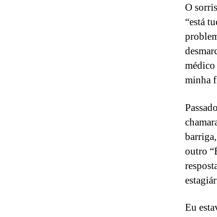
O sorri
“está t
problema
desmarc
médico d
minha f
Passado
chamara
barriga
outro “
respost
estagiá
Eu esta