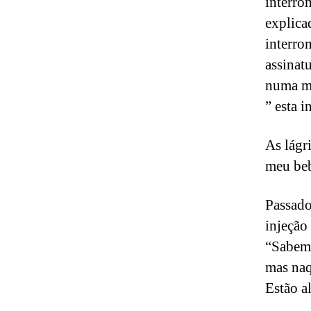
interro
explica
interrom
assinat
numa ma
” esta i
As lágr
meu beb
Passado
injeção
“Sabem 
mas naq
Estão al