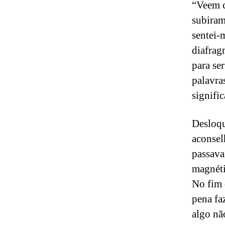
“Veem c
subiram
sentei-
diafragm
para se
palavra
signifi
Desloqu
aconsel
passava
magnét
No fim 
pena fa
algo nã