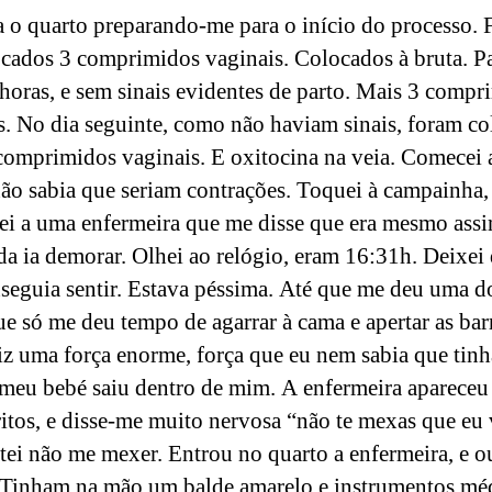
a o quarto preparando-me para o início do processo.
cados 3 comprimidos vaginais. Colocados à bruta. P
 horas, e sem sinais evidentes de parto. Mais 3 compr
s. No dia seguinte, como não haviam sinais, foram c
comprimidos vaginais. E oxitocina na veia. Comecei a
não sabia que seriam contrações. Toquei à campainha,
ei a uma enfermeira que me disse que era mesmo assi
da ia demorar. Olhei ao relógio, eram 16:31h. Deixei 
seguia sentir. Estava péssima. Até que me deu uma d
que só me deu tempo de agarrar à cama e apertar as bar
Fiz uma força enorme, força que eu nem sabia que tinh
 meu bebé saiu dentro de mim. A enfermeira apareceu
itos, e disse-me muito nervosa “não te mexas que eu 
ntei não me mexer. Entrou no quarto a enfermeira, e o
 Tinham na mão um balde amarelo e instrumentos mé