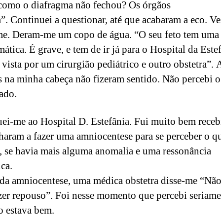
omo o diafragma não fechou? Os órgãos
”. Continuei a questionar, até que acabaram a eco. Ve
me. Deram-me um copo de água. “O seu feto tem uma 
ática. É grave, e tem de ir já para o Hospital da Este
r vista por um cirurgião pediátrico e outro obstetra”.
s na minha cabeça não fizeram sentido. Não percebi o
cado.
ei-me ao Hospital D. Estefânia. Fui muito bem receb
haram a fazer uma amniocentese para se perceber o q
, se havia mais alguma anomalia e uma ressonância
ica.
da amniocentese, uma médica obstetra disse-me “Não
zer repouso”. Foi nesse momento que percebi seriame
o estava bem.