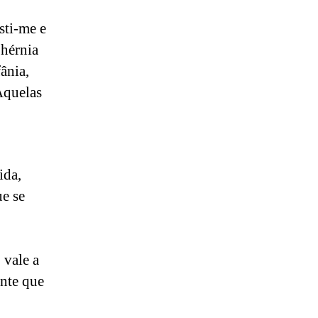
sti-me e
hérnia
fânia,
 Aquelas
ida,
ue se
 vale a
nte que