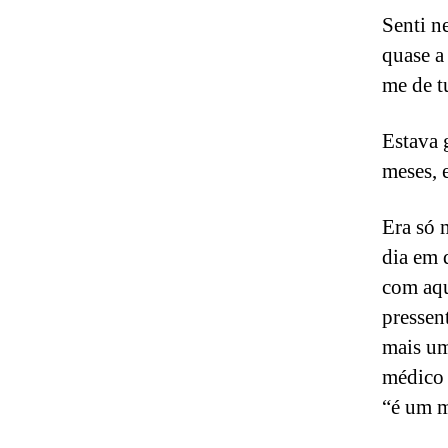
Senti n
quase a 
me de t
Estava 
meses, 
Era só 
dia em 
com aqu
pressen
mais um
médico 
“é um 