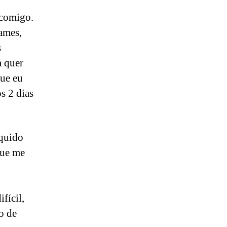
 comigo.
ames,
s
a quer
que eu
s 2 dias
íquido
que me
fícil,
o de