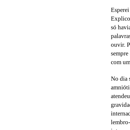
Esperei
Explico
só havi
palavra
ouvir. 
sempre 
com um
No dia 
amnióti
atendeu
gravidad
internad
lembro-