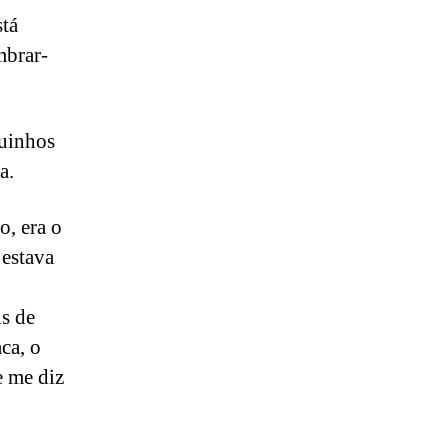
stá
embrar-
quinhos
ca.
o, era o
 estava
is de
ca, o
e me diz