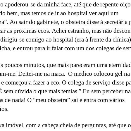
so apoderou-se da minha face, até que de repente oiç
udo bem, mas temos de ir ao hospital ver aqui um
”. Ao sair do gabinete, o obstetra disse à secretária 
ar as próximas ecos. Achei estranho, mas não desconf
irigiu-se comigo ao hospital (era à frente da clínica)
icha, e entrou para ir falar com um dos colegas de ser
s poucos minutos, que mais pareceram uma eternidad
m-me. Deitei-me na maca. O médico colocou gel na
, e começou a fazer a eco. O colega de serviço disse p
É sem dúvida o que mais temias.” Eu sem perceber na
as de nada! O “meu obstetra” sai e entra com vários
rios.
va imóvel, com a cabeça cheia de perguntas, até que o