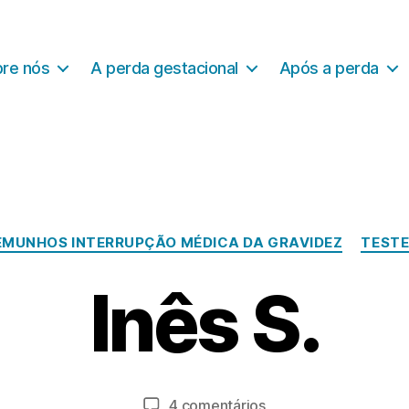
re nós
A perda gestacional
Após a perda
Categorias
EMUNHOS INTERRUPÇÃO MÉDICA DA GRAVIDEZ
TESTE
J
Inês S.
u
n
P
h
o
o
r
2
a
Autor
Data
em
4 comentários
0