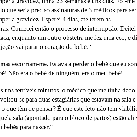
mper a gravidez, tinha 23 semanas e uns dias. Foi-me
do que seria preciso assinaturas de 3 médicos para ser
per a gravidez. Esperei 4 dias, até terem as
uras. Comecei então o processo de interrupção. Deite
ca, enquanto um outro obstetra me fez uma eco, e d
njeção vai parar o coração do bebé.”
imas escorriam-me. Estava a perder o bebé que eu son
é! Não era o bebé de ninguém, era o meu bebé!
s uns terríveis minutos, o médico que me tinha dado 
 voltou-se para duas estagiárias que estavam na sala e 
o que têm de pensar? É que este feto não tem viabili
uela sala (apontado para o bloco de partos) estão ali 
i bebés para nascer.”