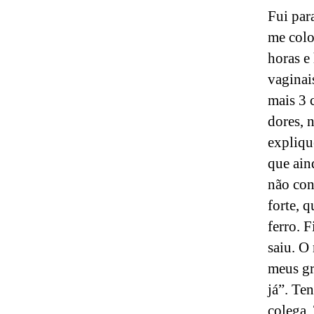
Fui par
me colo
horas e
vaginai
mais 3 
dores, 
expliqu
que ain
não con
forte, 
ferro. 
saiu. O
meus gr
já”. Te
colega.