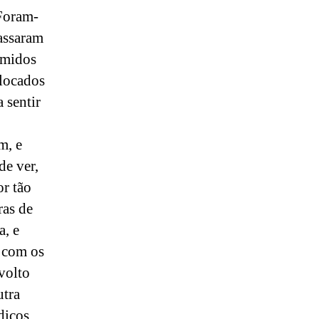
 Foram-
assaram
imidos
olocados
 sentir
m, e
de ver,
or tão
ras de
a, e
 com os
volto
utra
dicos