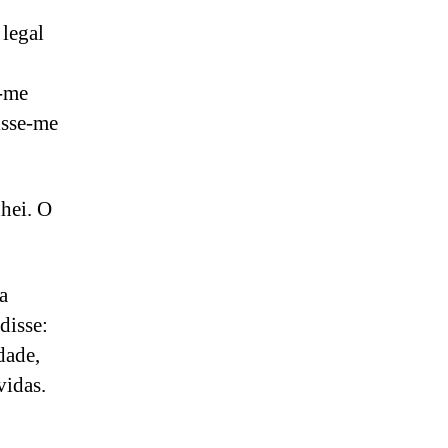
 legal
i-me
isse-me
hei. O
a
disse:
dade,
vidas.