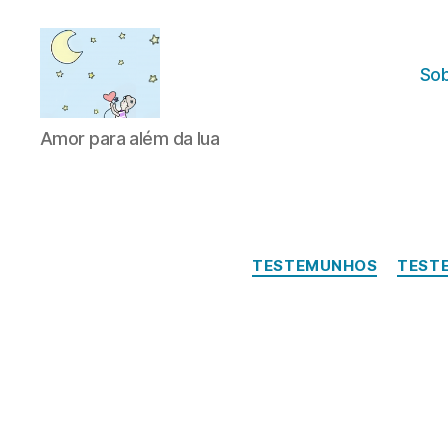
Sob
Amor
Amor para além da lua
para
além
da
lua
TESTEMUNHOS
TEST