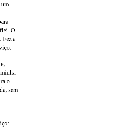
o um
para
iei. O
. Fez a
viço.
e,
 minha
ara o
da, sem
iço: