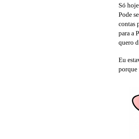
Só hoje
Pode se
contas 
para a 
quero d
Eu esta
porque 