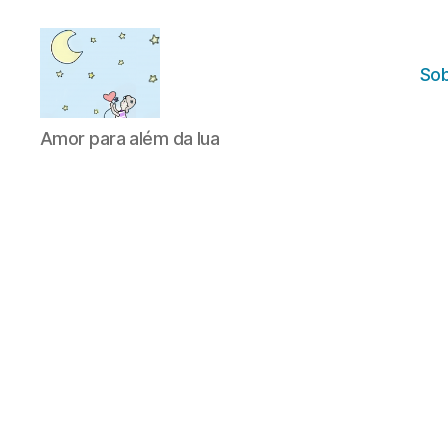
Sob
Amor
Amor para além da lua
para
além
da
lua