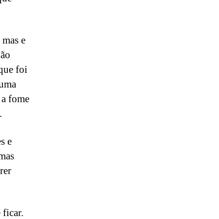
 mas e
não
que foi
 uma
 a fome
.
s e
 mas
rer
ficar.