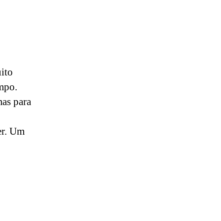
ito
empo.
mas para
er. Um