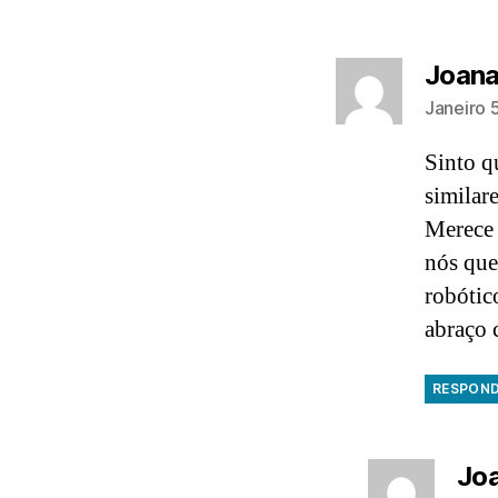
Joana
Janeiro 
Sinto q
similar
Merece 
nós que
robótic
abraço 
RESPON
Joa