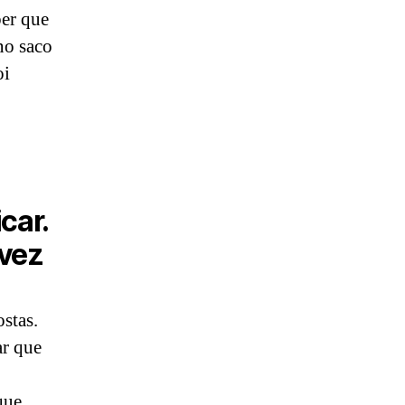
ber que
no saco
oi
car.
 vez
stas.
ar que
que