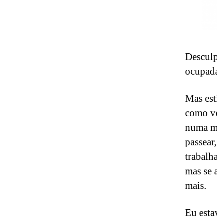
Desculp
ocupada
Mas est
como ve
numa ma
passear,
trabalh
mas se a
mais.
Eu esta