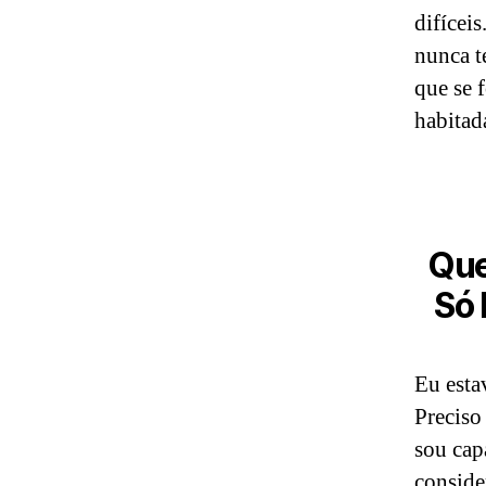
difícei
nunca t
que se 
habitad
Que
Só 
Eu esta
Preciso
sou cap
conside