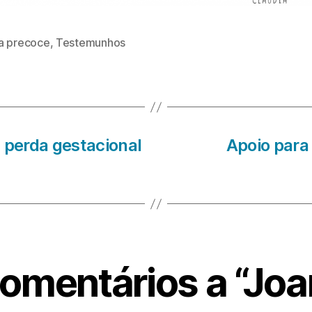
a precoce
,
Testemunhos
s
 perda gestacional
Apoio para
comentários a “Joa