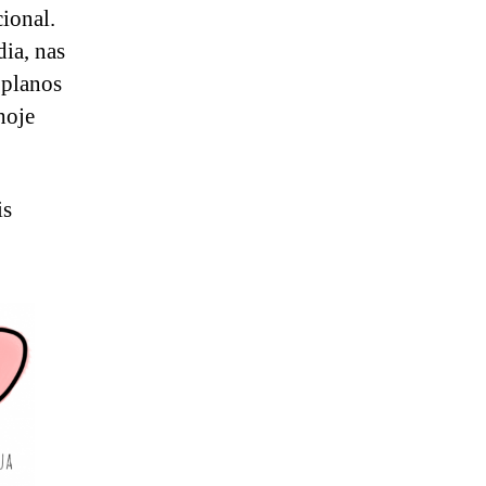
ional.
ia, nas
 planos
hoje
is