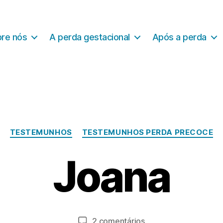
re nós
A perda gestacional
Após a perda
Categorias
D
TESTEMUNHOS
TESTEMUNHOS PERDA PRECOCE
e
z
Joana
e
m
P
o
b
r
r
a
o
Autor
Data
em
2 comentários