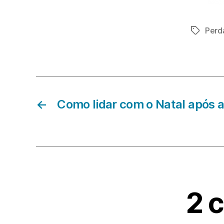
Perd
Etiqueta
←
Como lidar com o Natal após a
2 