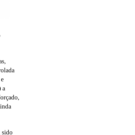
o
as,
rolada
 e
) a
forçado,
ainda
 sido