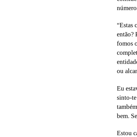
números
“Estas 
então? 
fomos o
complet
entidad
ou alca
Eu esta
sinto-t
também 
bem. Se
Estou c