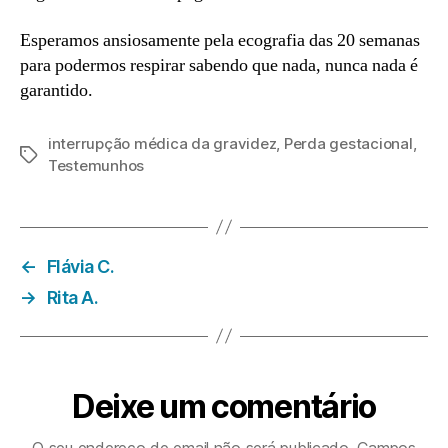
Esperamos ansiosamente pela ecografia das 20 semanas
para podermos respirar sabendo que nada, nunca nada é
garantido.
interrupção médica da gravidez
,
Perda gestacional
,
Etiquetas
Testemunhos
←
Flávia C.
→
Rita A.
Deixe um comentário
O seu endereço de email não será publicado.
Campos