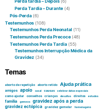
Perda tardia – Depois
(6)
Perda Tardia – Durante
(4)
Pós-Perda
(6)
Testemunhos
(108)
Testemunhos Perda Neonatal
(11)
Testemunhos Perda Precoce
(48)
Testemunhos Perda Tardia
(55)
Testemunhos Interrupção Médica da
Gravidez
(34)
Temas
Ajuda prática
aborto de repetição
aborto retido
apoio
amigos
causas
casal
celebrar datas especiais
como ajudar
conselhos
crianças
direitos
desafios
estudos
gravidez após a perda
família
gemeos
gravidez ectópica
gravidez gemelar
homenagens