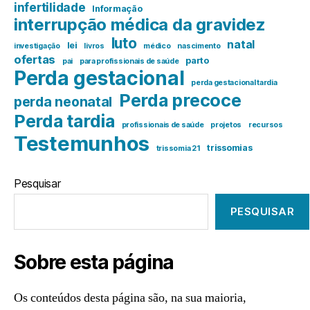
infertilidade
Informação
interrupção médica da gravidez
luto
natal
lei
investigação
livros
médico
nascimento
ofertas
parto
pai
para profissionais de saúde
Perda gestacional
perda gestacional tardia
Perda precoce
perda neonatal
Perda tardia
profissionais de saúde
projetos
recursos
Testemunhos
trissomias
trissomia 21
Pesquisar
PESQUISAR
Sobre esta página
Os conteúdos desta página são, na sua maioria,