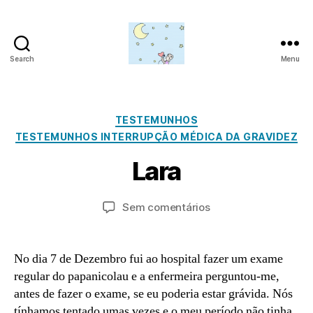
Search
Menu
Amor
para
S
além
e
da
Categorias
TESTEMUNHOS
t
lua
TESTEMUNHOS INTERRUPÇÃO MÉDICA DA GRAVIDEZ
e
P
m
Lara
o
b
r
r
a
Autor
Data
em
Sem comentários
o
d
do
do
Lara
2
m
artigo
artigo
4,
in
2
No dia 7 de Dezembro fui ao hospital fazer um exame
0
regular do papanicolau e a enfermeira perguntou-me,
2
antes de fazer o exame, se eu poderia estar grávida. Nós
2
tínhamos tentado umas vezes e o meu período não tinha