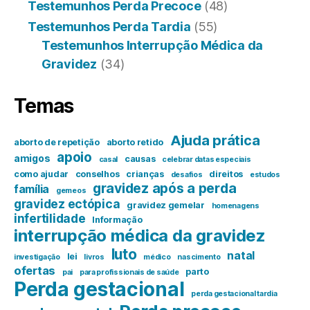
Testemunhos Perda Precoce
(48)
Testemunhos Perda Tardia
(55)
Testemunhos Interrupção Médica da
Gravidez
(34)
Temas
Ajuda prática
aborto de repetição
aborto retido
apoio
amigos
causas
casal
celebrar datas especiais
como ajudar
conselhos
crianças
direitos
desafios
estudos
gravidez após a perda
família
gemeos
gravidez ectópica
gravidez gemelar
homenagens
infertilidade
Informação
interrupção médica da gravidez
luto
natal
lei
investigação
livros
médico
nascimento
ofertas
parto
pai
para profissionais de saúde
Perda gestacional
perda gestacional tardia