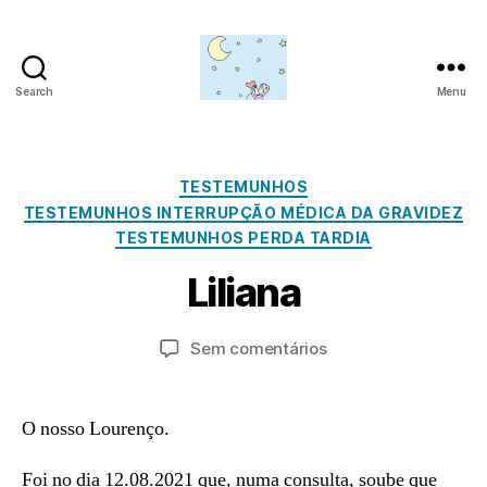
Search
Menu
Amor
para
além
da
Categorias
N
TESTEMUNHOS
lua
o
TESTEMUNHOS INTERRUPÇÃO MÉDICA DA GRAVIDEZ
v
TESTEMUNHOS PERDA TARDIA
e
P
m
Liliana
o
b
r
r
a
Autor
Data
em
Sem comentários
o
d
do
do
Liliana
1
m
artigo
artigo
9,
in
2
O nosso Lourenço.
0
2
Foi no dia 12.08.2021 que, numa consulta, soube que