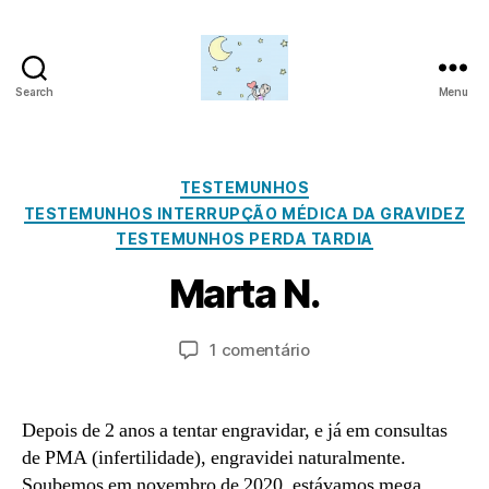
Search
Menu
Amor
para
além
da
Categorias
TESTEMUNHOS
lua
TESTEMUNHOS INTERRUPÇÃO MÉDICA DA GRAVIDEZ
M
TESTEMUNHOS PERDA TARDIA
ai
P
o
Marta N.
o
2
r
3
a
Autor
Data
em
1 comentário
,
d
do
do
Marta
2
m
artigo
artigo
N.
0
in
2
Depois de 2 anos a tentar engravidar, e já em consultas
1
de PMA (infertilidade), engravidei naturalmente.
Soubemos em novembro de 2020, estávamos mega