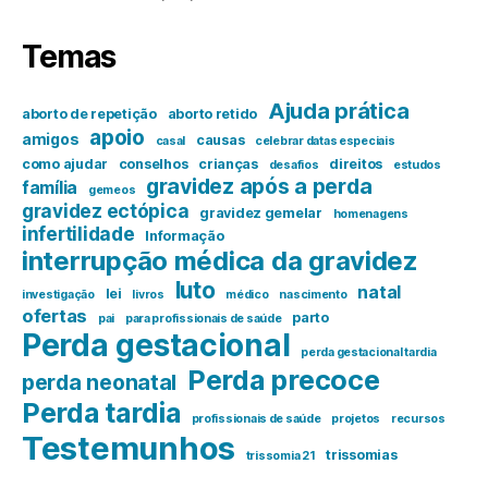
Temas
Ajuda prática
aborto de repetição
aborto retido
apoio
amigos
causas
casal
celebrar datas especiais
como ajudar
conselhos
crianças
direitos
desafios
estudos
gravidez após a perda
família
gemeos
gravidez ectópica
gravidez gemelar
homenagens
infertilidade
Informação
interrupção médica da gravidez
luto
natal
lei
investigação
livros
médico
nascimento
ofertas
parto
pai
para profissionais de saúde
Perda gestacional
perda gestacional tardia
Perda precoce
perda neonatal
Perda tardia
profissionais de saúde
projetos
recursos
Testemunhos
trissomias
trissomia 21