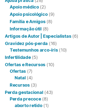
Ajuda prática
(28)
Apoio médico
(2)
Apoio psicológico
(9)
Família e Amigos
(8)
Informação útil
(8)
Artigos de Autor | Especialistas
(6)
Gravidez pós-perda
(16)
Testemunhos arco-íris
(10)
Infertilidade
(5)
Ofertas e Recursos
(10)
Ofertas
(7)
Natal
(4)
Recursos
(3)
Perda gestacional
(43)
Perda precoce
(8)
aborto retido
(1)