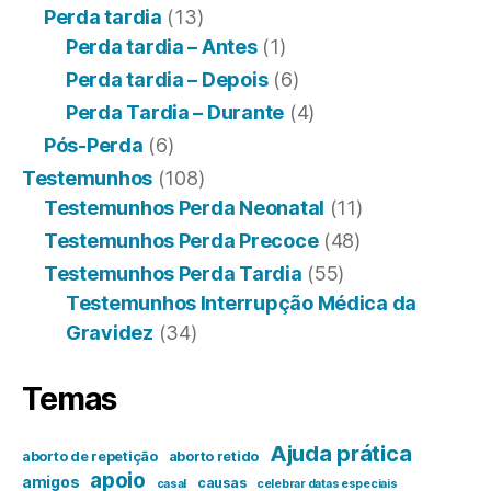
Perda tardia
(13)
Perda tardia – Antes
(1)
Perda tardia – Depois
(6)
Perda Tardia – Durante
(4)
Pós-Perda
(6)
Testemunhos
(108)
Testemunhos Perda Neonatal
(11)
Testemunhos Perda Precoce
(48)
Testemunhos Perda Tardia
(55)
Testemunhos Interrupção Médica da
Gravidez
(34)
Temas
Ajuda prática
aborto de repetição
aborto retido
apoio
amigos
causas
casal
celebrar datas especiais