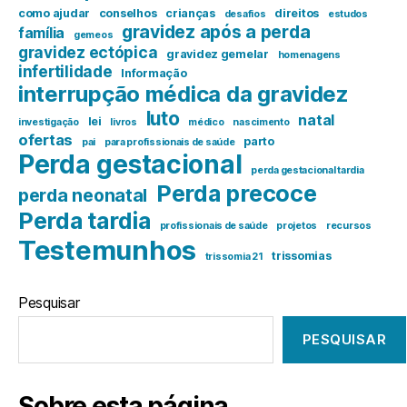
como ajudar
conselhos
crianças
direitos
desafios
estudos
gravidez após a perda
família
gemeos
gravidez ectópica
gravidez gemelar
homenagens
infertilidade
Informação
interrupção médica da gravidez
luto
natal
lei
investigação
livros
médico
nascimento
ofertas
parto
pai
para profissionais de saúde
Perda gestacional
perda gestacional tardia
Perda precoce
perda neonatal
Perda tardia
profissionais de saúde
projetos
recursos
Testemunhos
trissomias
trissomia 21
Pesquisar
PESQUISAR
Sobre esta página