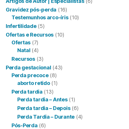
Artigos de Autor | Especialistas
(6)
Gravidez pós-perda
(16)
Testemunhos arco-íris
(10)
Infertilidade
(5)
Ofertas e Recursos
(10)
Ofertas
(7)
Natal
(4)
Recursos
(3)
Perda gestacional
(43)
Perda precoce
(8)
aborto retido
(1)
Perda tardia
(13)
Perda tardia – Antes
(1)
Perda tardia – Depois
(6)
Perda Tardia – Durante
(4)
Pós-Perda
(6)