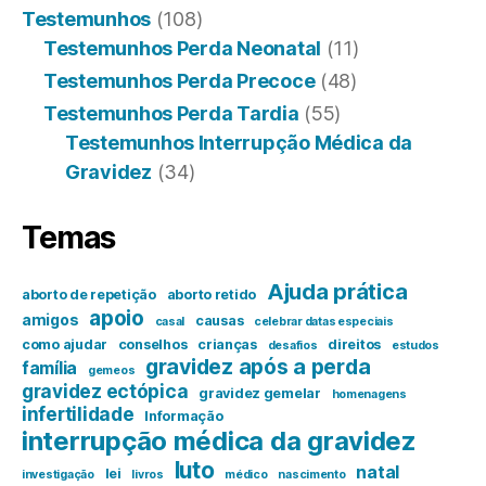
Testemunhos
(108)
Testemunhos Perda Neonatal
(11)
Testemunhos Perda Precoce
(48)
Testemunhos Perda Tardia
(55)
Testemunhos Interrupção Médica da
Gravidez
(34)
Temas
Ajuda prática
aborto de repetição
aborto retido
apoio
amigos
causas
casal
celebrar datas especiais
como ajudar
conselhos
crianças
direitos
desafios
estudos
gravidez após a perda
família
gemeos
gravidez ectópica
gravidez gemelar
homenagens
infertilidade
Informação
interrupção médica da gravidez
luto
natal
lei
investigação
livros
médico
nascimento