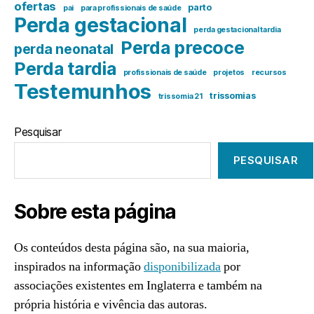
ofertas
parto
pai
para profissionais de saúde
Perda gestacional
perda gestacional tardia
Perda precoce
perda neonatal
Perda tardia
profissionais de saúde
projetos
recursos
Testemunhos
trissomias
trissomia 21
Pesquisar
PESQUISAR
Sobre esta página
Os conteúdos desta página são, na sua maioria,
inspirados na informação
disponibilizada
por
associações existentes em Inglaterra e também na
própria história e vivência das autoras.