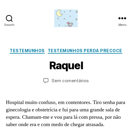
Search
Menu
Amor
para
J
além
a
da
Categorias
TESTEMUNHOS
TESTEMUNHOS PERDA PRECOCE
n
lua
e
P
Raquel
ir
o
o
r
2
a
Autor
Data
em
Sem comentários
5
d
do
do
Raquel
m
,
artigo
artigo
in
2
Hospital muito confuso, em contentores. Tiro senha para
0
ginecologia e obstetrícia e fui para uma grande sala de
2
3
espera. Chamam-me e vou para lá com pressa, por não
saber onde era e com medo de chegar atrasada.