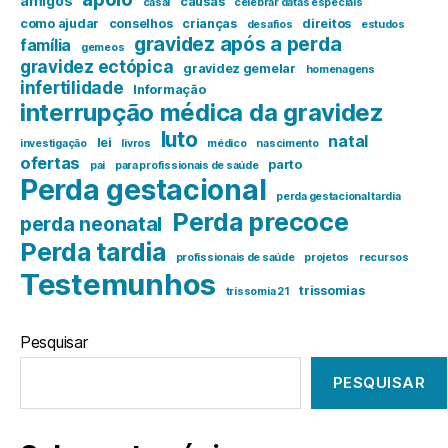
amigos
causas
casal
celebrar datas especiais
como ajudar
conselhos
crianças
direitos
desafios
estudos
gravidez após a perda
família
gemeos
gravidez ectópica
gravidez gemelar
homenagens
infertilidade
Informação
interrupção médica da gravidez
luto
natal
lei
investigação
livros
médico
nascimento
ofertas
parto
pai
para profissionais de saúde
Perda gestacional
perda gestacional tardia
Perda precoce
perda neonatal
Perda tardia
profissionais de saúde
projetos
recursos
Testemunhos
trissomias
trissomia 21
Pesquisar
PESQUISAR