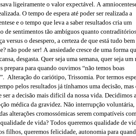
ssava ligeiramente o valor expectável. A amniocentes
ealizada. O tempo de espera até poder ser realizada a
ntese e o tempo que leva a saber resultados cria um
ão de sentimentos tão ambíguos quanto contraditórios
ça versus o desespero, a certeza de que está tudo b
 se? não pode ser! A ansiedade cresce de uma forma q
 cansa, desgasta. Quer seja uma semana, quer seja um 
s prepara para quando ouvimos “não temos boas
s”. Alteração do cariótipo, Trissomia. Por termos esp
empo pelos resultados já tínhamos uma decisão, mas
e ser a decisão mais difícil da nossa vida. Decidimos 
pção médica da gravidez. Não interrupção voluntária,
das alterações cromossómicas serem compatíveis com
á qualidade de vida? Todos queremos qualidade de vi
os filhos, queremos felicidade, autonomia para quan