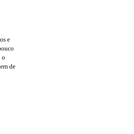
os e
 pouco
, o
tem de