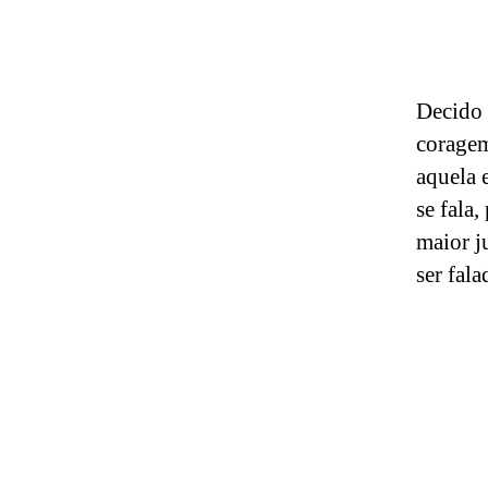
Decido 
coragem
aquela 
se fala
maior j
ser fal