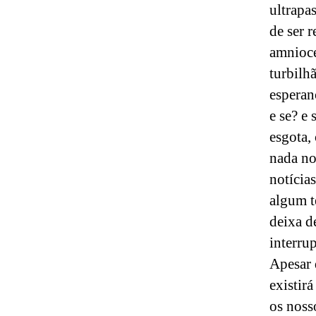
ultrapa
de ser r
amnioce
turbilh
esperan
e se? e
esgota,
nada no
notícia
algum t
deixa d
interru
Apesar 
existir
os noss