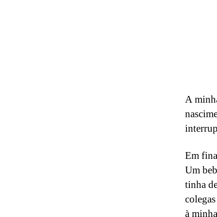
A minha
nascime
interru
Em fina
Um bebé
tinha d
colegas
à minha