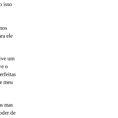
o isso
mos
ra ele
tive um
ve o
erfeitas
me meu
as mas
oder de