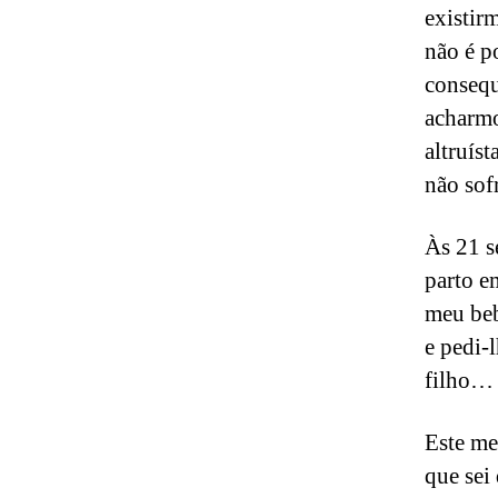
existir
não é p
consequ
acharmo
altruís
não sof
Às 21 s
parto e
meu beb
e pedi-
filho…
Este me
que sei