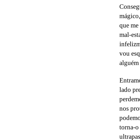
Consegu
mágico,
que me 
mal-est
infeliz
vou esq
alguém 
Entramo
lado pr
perdemo
nos pro
podemos
torna-o
ultrapa