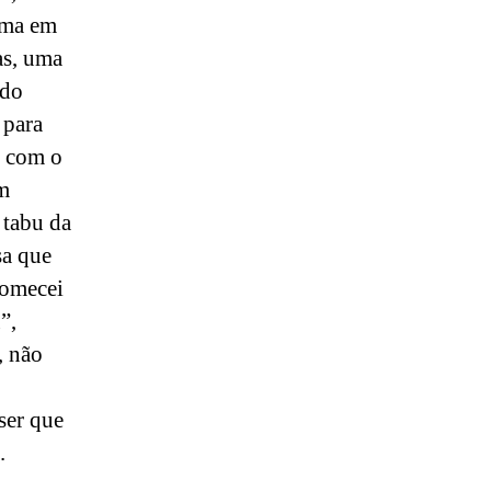
uma em
as, uma
 do
 para
i com o
m
 tabu da
sa que
comecei
”,
, não
ser que
o.