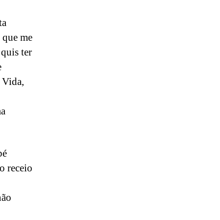
ta
i que me
quis ter
e
 Vida,
ma
bé
o receio
não