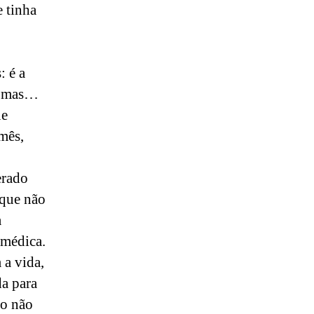
e tinha
: é a
em mas…
ue
mês,
erado
 que não
a
 médica.
 a vida,
da para
do não