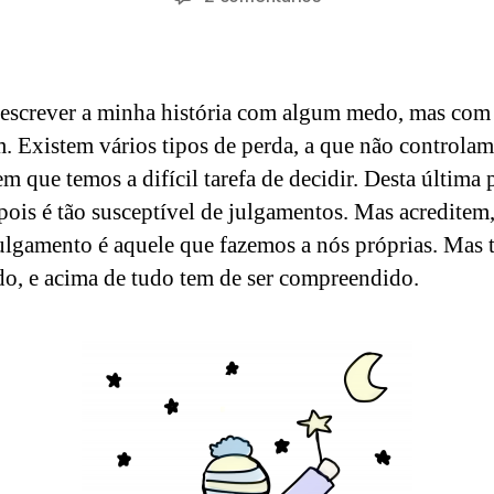
d
do
do
Vanessa
5
m
artigo
artigo
,
in
2
0
escrever a minha história com algum medo, mas com
2
. Existem vários tipos de perda, a que não controlam
1
em que temos a difícil tarefa de decidir. Desta última
, pois é tão susceptível de julgamentos. Mas acreditem
ulgamento é aquele que fazemos a nós próprias. Mas 
ado, e acima de tudo tem de ser compreendido.