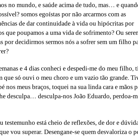
mos no mundo, e saúde acima de tudo, mas… e quand
ossível? somos egoístas por não arcarmos com as
ências de dar continuidade à vida ou hipócritas por
s que poupamos a uma vida de sofrimento? Ou sere
tas por decidirmos sermos nós a sofrer sem um filho pa
rer?
emanas e 4 dias conheci e despedi-me do meu filho, 
m que só ouvi o meu choro e um vazio tão grande. Ti
é nos meus braços, toquei na sua linda cara e mãos p
lhe desculpa… desculpa-nos João Eduardo, perdoa-
u testemunho está cheio de reflexões, de dor e dúvid
 que vou superar. Desengane-se quem desvaloriza o p