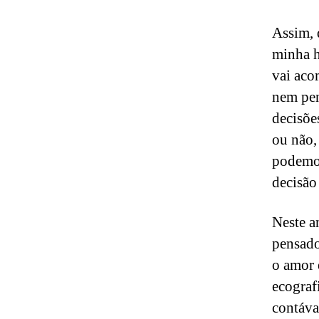
Assim, 
minha h
vai aco
nem pen
decisõe
ou não,
podemos
decisão
Neste a
pensado
o amor 
ecograf
contáva