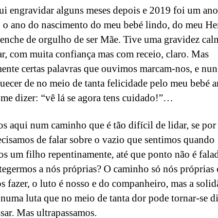
i engravidar alguns meses depois e 2019 foi um ano
 o ano do nascimento do meu bebé lindo, do meu He
enche de orgulho de ser Mãe. Tive uma gravidez cal
ar, com muita confiança mas com receio, claro. Mas
mente certas palavras que ouvimos marcam-nos, e nu
uecer de no meio de tanta felicidade pelo meu bebé ar
me dizer: “vê lá se agora tens cuidado!”…
s aqui num caminho que é tão difícil de lidar, se po
ecisamos de falar sobre o vazio que sentimos quando
s um filho repentinamente, até que ponto não é fala
tegermos a nós próprias? O caminho só nós próprias 
 fazer, o luto é nosso e do companheiro, mas a solid
 numa luta que no meio de tanta dor pode tornar-se di
ssar. Mas ultrapassamos.