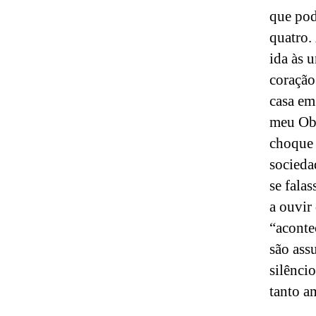
que pod
quatro.
ida às 
coração
casa em
meu Obs
choque 
socieda
se fala
a ouvir
“aconte
são ass
silênci
tanto a