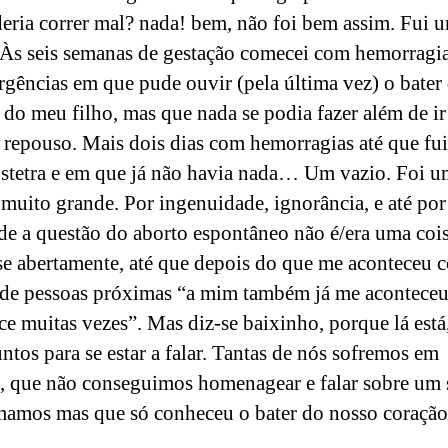
eria correr mal? nada! bem, não foi bem assim. Fui 
 Às seis semanas de gestação comecei com hemorragi
urgências em que pude ouvir (pela última vez) o bater
 do meu filho, mas que nada se podia fazer além de ir
 repouso. Mais dois dias com hemorragias até que fu
tetra e em que já não havia nada… Um vazio. Foi u
muito grande. Por ingenuidade, ignorância, e até por
de a questão do aborto espontâneo não é/era uma coi
sse abertamente, até que depois do que me aconteceu 
 de pessoas próximas “a mim também já me aconteceu
ce muitas vezes”. Mas diz-se baixinho, porque lá está
untos para se estar a falar. Tantas de nós sofremos em
o, que não conseguimos homenagear e falar sobre um 
mamos mas que só conheceu o bater do nosso coraçã