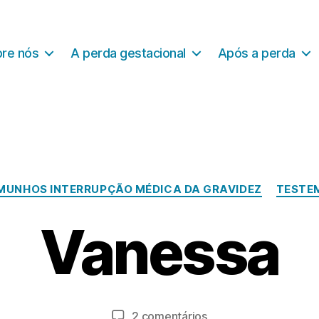
re nós
A perda gestacional
Após a perda
Categorias
MUNHOS INTERRUPÇÃO MÉDICA DA GRAVIDEZ
TESTE
O
u
Vanessa
t
u
P
b
o
r
r
o
a
Autor
Data
em
2 comentários
2