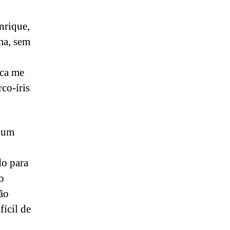
nrique,
ma, sem
nca me
co-íris
r um
do para
o
ão
fícil de