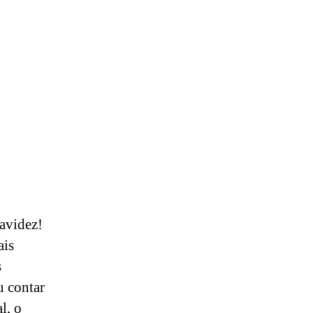
ravidez!
ais
s
u contar
l, o