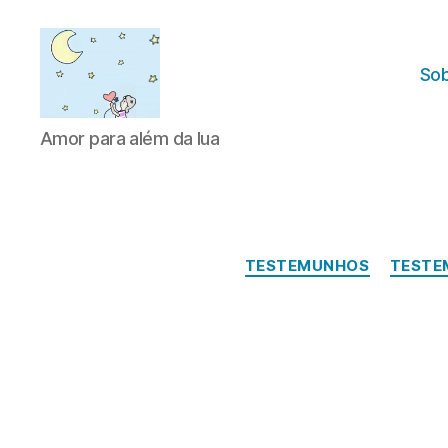
Sob
Amor
Amor para além da lua
para
além
da
lua
TESTEMUNHOS
TESTE