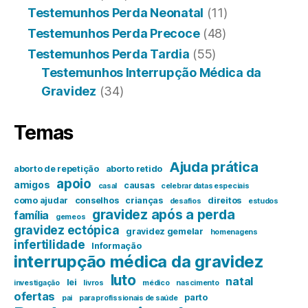
Testemunhos Perda Neonatal
(11)
Testemunhos Perda Precoce
(48)
Testemunhos Perda Tardia
(55)
Testemunhos Interrupção Médica da
Gravidez
(34)
Temas
Ajuda prática
aborto de repetição
aborto retido
apoio
amigos
causas
casal
celebrar datas especiais
como ajudar
conselhos
crianças
direitos
desafios
estudos
gravidez após a perda
família
gemeos
gravidez ectópica
gravidez gemelar
homenagens
infertilidade
Informação
interrupção médica da gravidez
luto
natal
lei
investigação
livros
médico
nascimento
ofertas
parto
pai
para profissionais de saúde