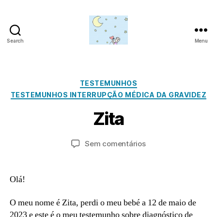
Search
Menu
Amor
para
S
além
e
da
Categorias
TESTEMUNHOS
t
lua
TESTEMUNHOS INTERRUPÇÃO MÉDICA DA GRAVIDEZ
e
P
m
Zita
o
b
r
r
a
Autor
Data
em
Sem comentários
o
d
do
do
Zita
2
m
artigo
artigo
5,
in
2
Olá!
0
2
O meu nome é Zita, perdi o meu bebé a 12 de maio de
3
2023 e este é o meu testemunho sobre diagnóstico de