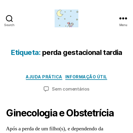
Search
Menu
Amor
para
além
da
Etiqueta:
perda gestacional tardia
J
lua
u
n
P
h
o
Categorias
AJUDA PRÁTICA
INFORMAÇÃO ÚTIL
o
r
9
a
Autor
Data
em
Sem comentários
d
,
do
do
Profissionais
m
2
artigo
artigo
de
in
0
saúde
Ginecologia e Obstetrícia
2
sensíveis
3
à
perda
Após a perda de um filho(s), e dependendo da