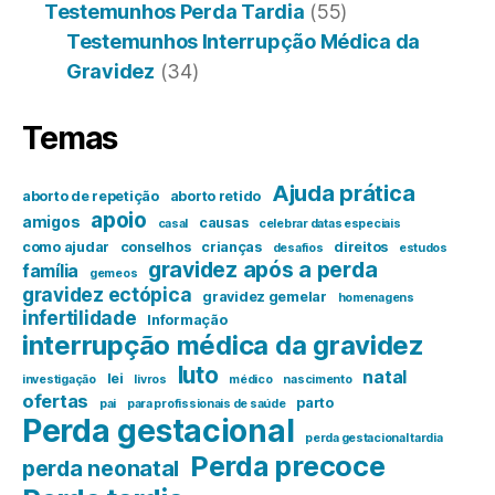
Testemunhos Perda Tardia
(55)
Testemunhos Interrupção Médica da
Gravidez
(34)
Temas
Ajuda prática
aborto de repetição
aborto retido
apoio
amigos
causas
casal
celebrar datas especiais
como ajudar
conselhos
crianças
direitos
desafios
estudos
gravidez após a perda
família
gemeos
gravidez ectópica
gravidez gemelar
homenagens
infertilidade
Informação
interrupção médica da gravidez
luto
natal
lei
investigação
livros
médico
nascimento
ofertas
parto
pai
para profissionais de saúde
Perda gestacional
perda gestacional tardia
Perda precoce
perda neonatal