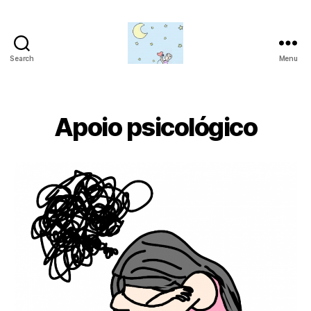
Search
Menu
Amor
para
além
da
Apoio psicológico
lua