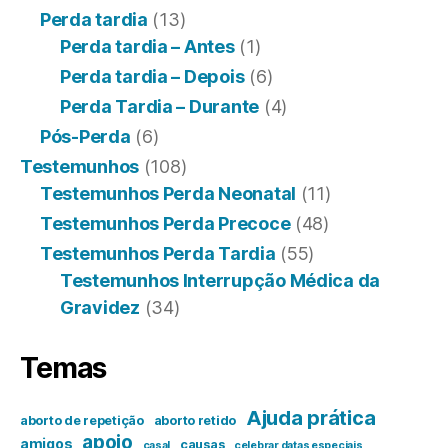
Perda tardia
(13)
Perda tardia – Antes
(1)
Perda tardia – Depois
(6)
Perda Tardia – Durante
(4)
Pós-Perda
(6)
Testemunhos
(108)
Testemunhos Perda Neonatal
(11)
Testemunhos Perda Precoce
(48)
Testemunhos Perda Tardia
(55)
Testemunhos Interrupção Médica da
Gravidez
(34)
Temas
Ajuda prática
aborto de repetição
aborto retido
apoio
amigos
causas
casal
celebrar datas especiais