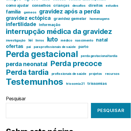
como ajudar
conselhos
crianças
direitos
desafios
estudos
gravidez após a perda
família
gemeos
gravidez ectópica
gravidez gemelar
homenagens
infertilidade
Informação
interrupção médica da gravidez
luto
natal
lei
investigação
livros
médico
nascimento
ofertas
parto
pai
para profissionais de saúde
Perda gestacional
perda gestacional tardia
Perda precoce
perda neonatal
Perda tardia
profissionais de saúde
projetos
recursos
Testemunhos
trissomias
trissomia 21
Pesquisar
PESQUISAR