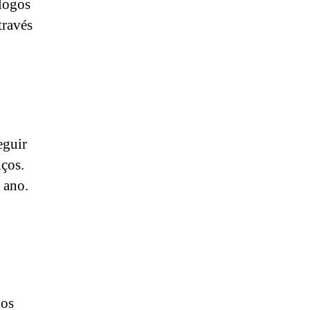
logos
través
eguir
iços.
 ano.
dos