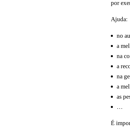
por exe
Ajuda:
no a
a mel
na co
a rec
na ge
a mel
as pe
…
É impor