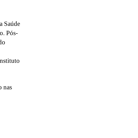
da Saúde
o. Pós-
do
o
nstituto
o nas