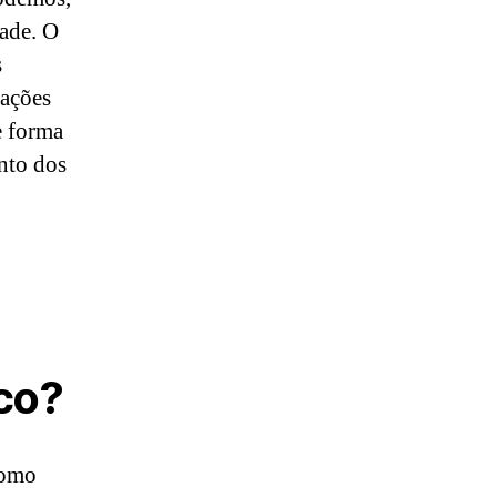
dade. O
s
uações
e forma
nto dos
co?
como