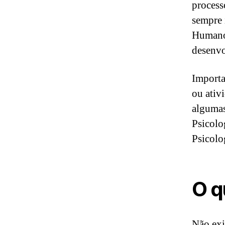
process
sempre 
Humano 
desenvol
Importa
ou ativ
algumas
Psicolo
Psicolo
O q
Não exi