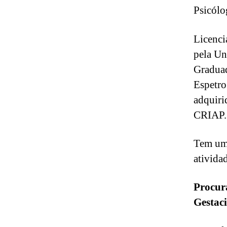
Psicólo
Licenci
pela Un
Graduad
Espetro
adquiri
CRIAP.
Tem uma
ativida
Procura
Gestac