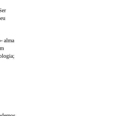
Ser
seu
o- alma
em
ologia;
Podemos,