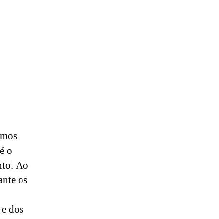
imos
é o
nto. Ao
ante os
 e dos