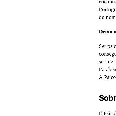
encontr
Portugu
do nome
Deixo 
Ser psi
consegu
ser luz
Parabén
A Psico
Sobr
É Psicó