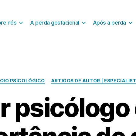
re nós
A perda gestacional
Após a perda
Categorias
OIO PSICOLÓGICO
ARTIGOS DE AUTOR | ESPECIALIS
r psicólogo 
P
o
r
S