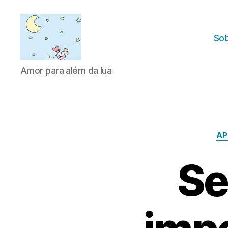
Sob
Amor
Amor para além da lua
para
além
da
lua
AP
Se