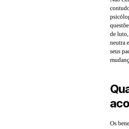
contudo
psicólog
questõe
de luto
neutra 
seus pa
mudança
Qua
aco
Os bene