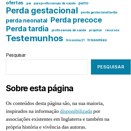
ofertas
parto
pai
para profissionais de saúde
Perda gestacional
perda gestacional tardia
Perda precoce
perda neonatal
Perda tardia
profissionais de saúde
projetos
recursos
Testemunhos
trissomias
trissomia 21
Pesquisar
PESQUISAR
Sobre esta página
Os conteúdos desta página são, na sua maioria,
inspirados na informação
disponibilizada
por
associações existentes em Inglaterra e também na
própria história e vivência das autoras.