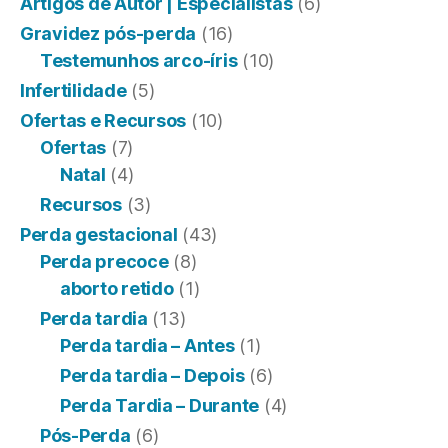
Artigos de Autor | Especialistas
(6)
Gravidez pós-perda
(16)
Testemunhos arco-íris
(10)
Infertilidade
(5)
Ofertas e Recursos
(10)
Ofertas
(7)
Natal
(4)
Recursos
(3)
Perda gestacional
(43)
Perda precoce
(8)
aborto retido
(1)
Perda tardia
(13)
Perda tardia – Antes
(1)
Perda tardia – Depois
(6)
Perda Tardia – Durante
(4)
Pós-Perda
(6)