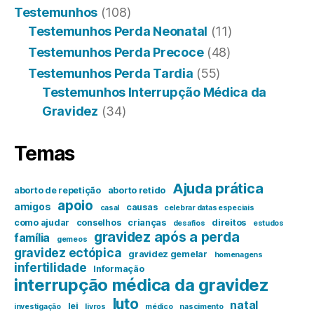
Testemunhos
(108)
Testemunhos Perda Neonatal
(11)
Testemunhos Perda Precoce
(48)
Testemunhos Perda Tardia
(55)
Testemunhos Interrupção Médica da
Gravidez
(34)
Temas
Ajuda prática
aborto de repetição
aborto retido
apoio
amigos
causas
casal
celebrar datas especiais
como ajudar
conselhos
crianças
direitos
desafios
estudos
gravidez após a perda
família
gemeos
gravidez ectópica
gravidez gemelar
homenagens
infertilidade
Informação
interrupção médica da gravidez
luto
natal
lei
investigação
livros
médico
nascimento