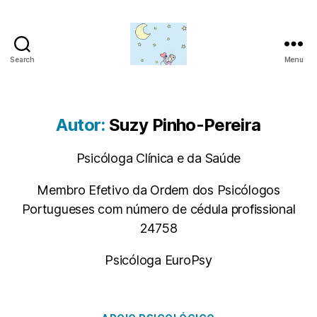
Search
Menu
Amor
para
além
da
Autor:
Suzy Pinho-Pereira
lua
Psicóloga Clínica e da Saúde
Membro Efetivo da Ordem dos Psicólogos
Portugueses com número de cédula profissional
P
24758
o
r
Psicóloga EuroPsy
S
S
u
e
z
t
y
e
Categorias