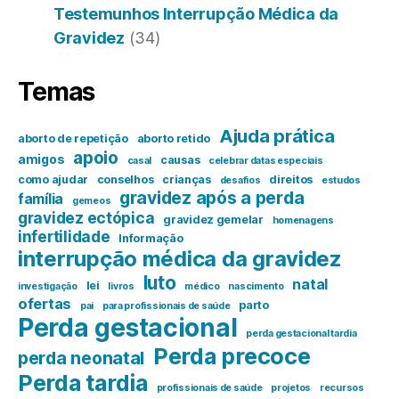
Testemunhos Interrupção Médica da
Gravidez
(34)
Temas
Ajuda prática
aborto de repetição
aborto retido
apoio
amigos
causas
casal
celebrar datas especiais
como ajudar
conselhos
crianças
direitos
desafios
estudos
gravidez após a perda
família
gemeos
gravidez ectópica
gravidez gemelar
homenagens
infertilidade
Informação
interrupção médica da gravidez
luto
natal
lei
investigação
livros
médico
nascimento
ofertas
parto
pai
para profissionais de saúde
Perda gestacional
perda gestacional tardia
Perda precoce
perda neonatal
Perda tardia
profissionais de saúde
projetos
recursos