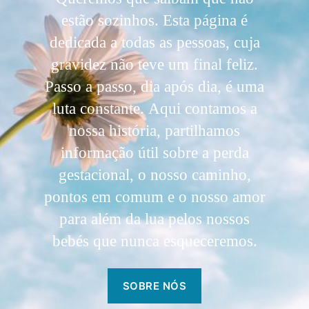
estão sozinhos. Esta página é
dedicada a todas as pessoas, cuja
gravidez não teve um final feliz.
Passo a passo, dia após dia, é uma
luta constante. Aqui contamos a
nossa história, partilhamos
informação útil sobre a perda
gestacional, o nosso caminho,
pontos em comum e o nosso amor
para além da lua pelos nossos
bebés que nunca esqueceremos.
SOBRE NÓS