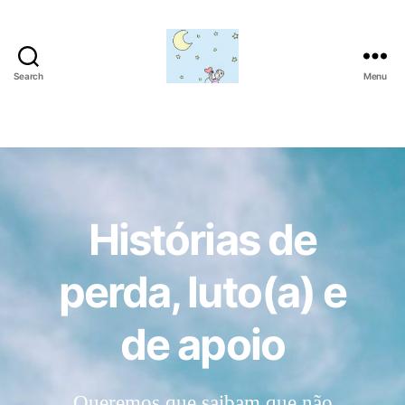
Search
Menu
Amor
para
além
da
lua
Histórias de
perda, luto(a) e
de apoio
Queremos que saibam que não