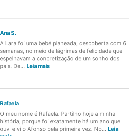
A
perda
gestacional
na
visão
Ana S.
de
um
A Lara foi uma bebé planeada, descoberta com 6
pai:
semanas, no meio de lágrimas de felicidade que
testemunho
espelhavam a concretização de um sonho dos
:
pais. De…
Leia mais
Ana
S.
Rafaela
O meu nome é Rafaela. Partilho hoje a minha
história, porque foi exatamente há um ano que
ouvi e vi o Afonso pela primeira vez. No…
Leia
: