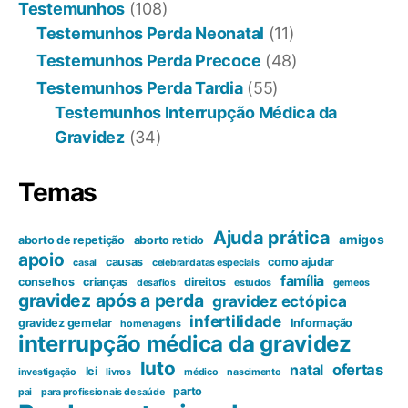
Testemunhos
(108)
Testemunhos Perda Neonatal
(11)
Testemunhos Perda Precoce
(48)
Testemunhos Perda Tardia
(55)
Testemunhos Interrupção Médica da
Gravidez
(34)
Temas
Ajuda prática
amigos
aborto de repetição
aborto retido
apoio
causas
como ajudar
casal
celebrar datas especiais
família
conselhos
crianças
direitos
desafios
estudos
gemeos
gravidez após a perda
gravidez ectópica
infertilidade
gravidez gemelar
Informação
homenagens
interrupção médica da gravidez
luto
ofertas
natal
lei
investigação
livros
médico
nascimento
parto
pai
para profissionais de saúde