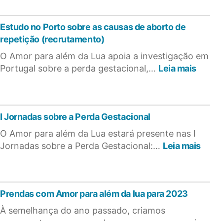
Amor
para
Estudo no Porto sobre as causas de aborto de
além
repetição (recrutamento)
da
lua
O Amor para além da Lua apoia a investigação em
para
:
Portugal sobre a perda gestacional,…
Leia mais
2024
Estud
no
Porto
sobre
I Jornadas sobre a Perda Gestacional
as
causa
O Amor para além da Lua estará presente nas I
de
:
Jornadas sobre a Perda Gestacional:…
Leia mais
abort
I
de
Jorn
repet
sobr
(recr
a
Prendas com Amor para além da lua para 2023
Perd
Gest
À semelhança do ano passado, criamos