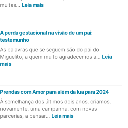
:
muitas…
Leia mais
Caixa
de
memórias:
o
A perda gestacional na visão de um pai:
que
testemunho
colocar
As palavras que se seguem são do pai do
Miguelito, a quem muito agradecemos a…
Leia
:
mais
A
perda
gestacional
na
Prendas com Amor para além da lua para 2024
visão
de
À semelhança dos últimos dois anos, criamos,
um
novamente, uma campanha, com novas
pai:
:
parcerias, a pensar…
Leia mais
testemunho
Prendas
com