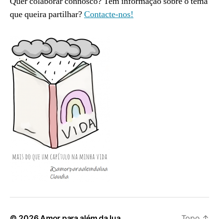
Quer colaborar connosco? Tem informação sobre o tema
que queira partilhar?
Contacte-nos!
© 2026
Amor para além da lua
Topo
↑