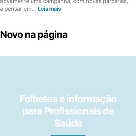
novamente uma campanha, com novas parcerias,
:
a pensar em…
Leia mais
Prendas
com
Amor
Novo na página
para
além
da
lua
para
2023
Folhetos e informação
para Profissionais de
Saúde