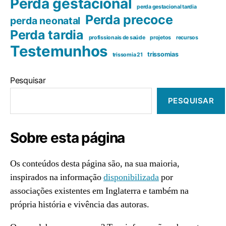
Perda gestacional
perda gestacional tardia
Perda precoce
perda neonatal
Perda tardia
profissionais de saúde
projetos
recursos
Testemunhos
trissomias
trissomia 21
Pesquisar
PESQUISAR
Sobre esta página
Os conteúdos desta página são, na sua maioria,
inspirados na informação
disponibilizada
por
associações existentes em Inglaterra e também na
própria história e vivência das autoras.