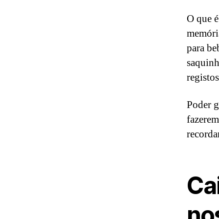
O que é
memória
para be
saquinh
registo
Poder g
fazerem
recordar
Ca
no