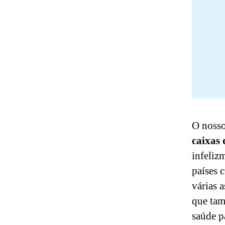
O nosso
caixas 
infeliz
países 
várias 
que tam
saúde p