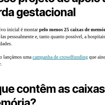
rda gestacional
ivo inicial é montar
pelo menos 25 caixas
de memó
-las pessoalmente e, tanto quanto possível, a hospitais
dades.
so lançámos uma
campanha de crowdfunding
que aind
.
que contêm as caixas
mória?