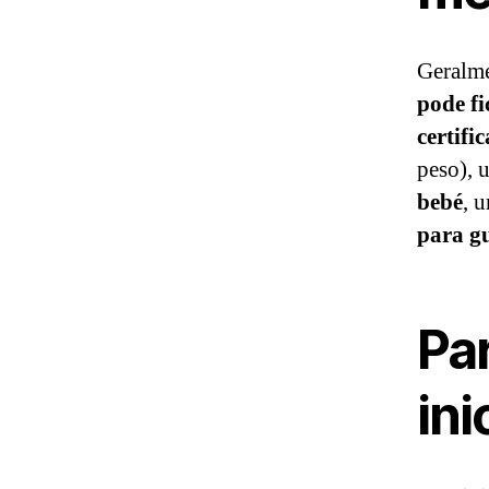
Geralm
pode fi
certifi
peso),
bebé
, 
para gu
Pa
ini