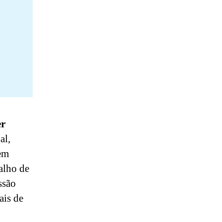
er
al,
 em
alho de
ssão
ais de