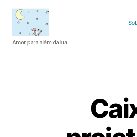
Sob
Amor
Amor para além da lua
para
além
da
lua
Cai