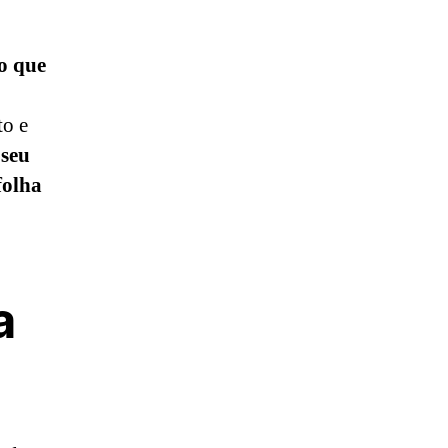
o que
to e
 seu
folha
a