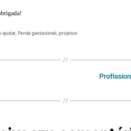
brigada!
 ajudar
,
Perda gestacional
,
projetos
s
Profissio