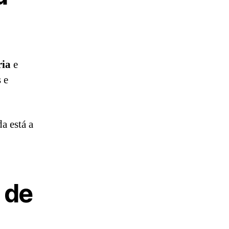
ria
e
 e
a está a
 de