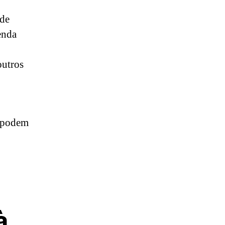
 de
enda
outros
 podem
à