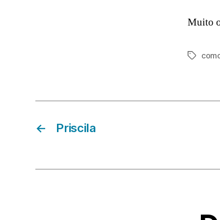
Muito o
como
Etiqueta
←
Priscila