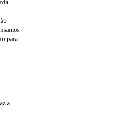
erda
não
pensamos
to para
az a