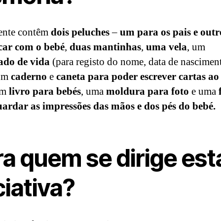
ente contêm
dois peluches
–
um para os pais e outr
car com o bebé
,
duas mantinhas
,
uma vela
, um
cado de vida
(para registo do nome, data de nascimen
 um
caderno
e
caneta para poder escrever cartas ao
um
livro para bebés
, uma
moldura para foto
e uma
ardar as impressões das mãos e dos pés do bebé.
ra quem se dirige est
ciativa?