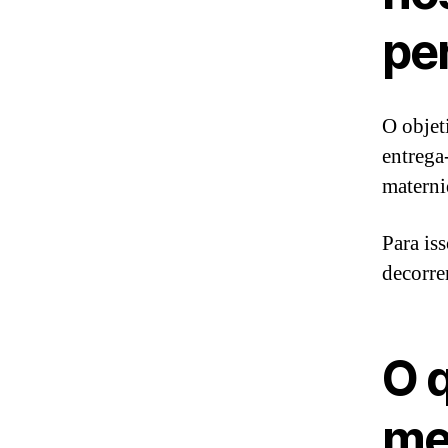
pe
O objet
entrega
materni
Para is
decorrer
O 
me