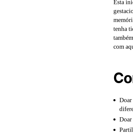
Esta in
gestaci
memória
tenha t
também 
com aqu
Co
Doar 
difer
Doar 
Parti