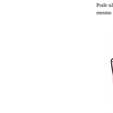
Pode nã
mesmo t