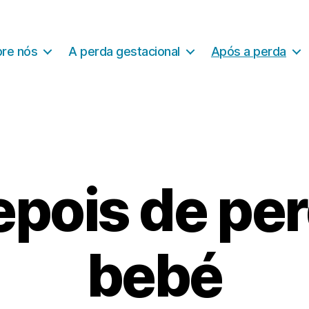
re nós
A perda gestacional
Após a perda
epois de pe
bebé