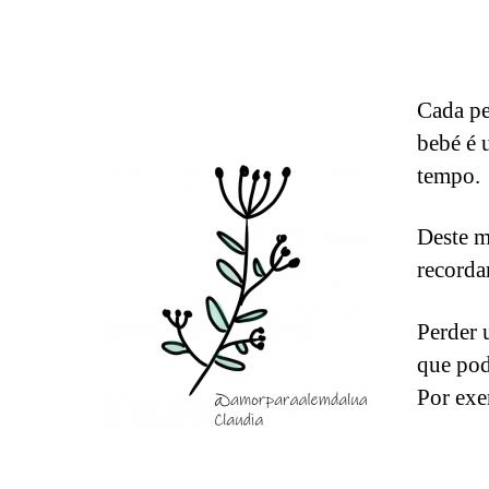
Cada pe
bebé é 
tempo.
Deste m
recorda
Perder 
que pod
Por exe