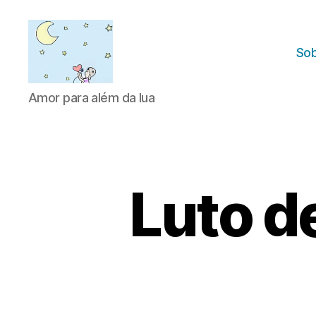
Sob
Amor
Amor para além da lua
para
além
da
lua
Luto d