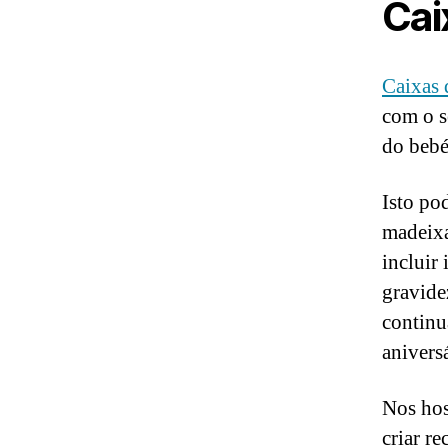
Cai
Caixas
com o s
do bebé
Isto pod
madeixa
incluir
gravide
continu
aniversá
Nos hos
criar r