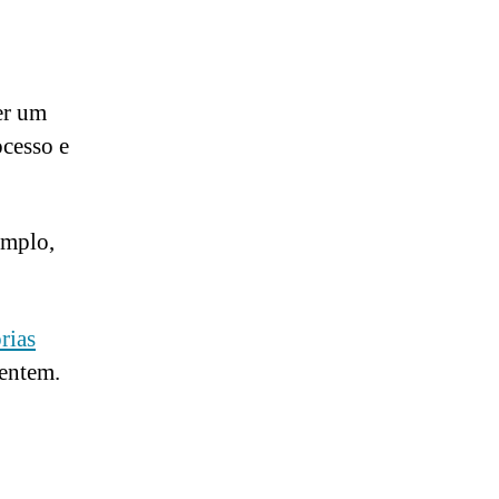
er um
ocesso e
emplo,
rias
sentem.