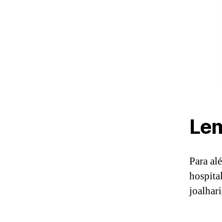
Lem
Para al
hospita
joalhari