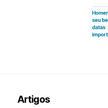
Homen
seu b
datas
import
Artigos