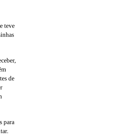
e teve
sinhas
eceber,
bém
tes de
r
m
s para
tar.