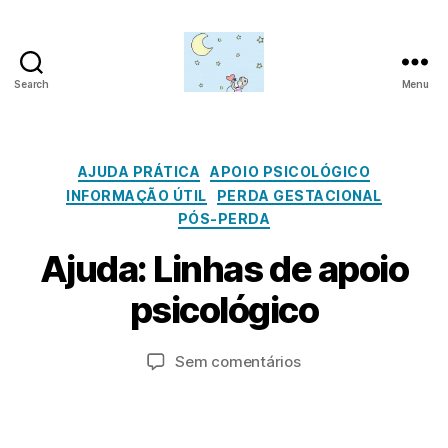
Search
Menu
Amor
para
além
da
Categorias
AJUDA PRÁTICA
APOIO PSICOLÓGICO
lua
INFORMAÇÃO ÚTIL
PERDA GESTACIONAL
PÓS-PERDA
A
g
Ajuda: Linhas de apoio
o
P
s
psicológico
o
t
r
o
a
Autor
Data
em
Sem comentários
8
d
do
do
Ajuda:
,
m
artigo
artigo
Linhas
2
in
de
0