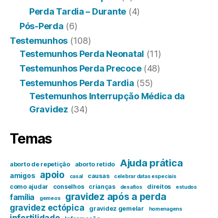
Perda Tardia – Durante
(4)
Pós-Perda
(6)
Testemunhos
(108)
Testemunhos Perda Neonatal
(11)
Testemunhos Perda Precoce
(48)
Testemunhos Perda Tardia
(55)
Testemunhos Interrupção Médica da
Gravidez
(34)
Temas
Ajuda prática
aborto de repetição
aborto retido
apoio
amigos
causas
casal
celebrar datas especiais
como ajudar
conselhos
crianças
direitos
desafios
estudos
gravidez após a perda
família
gemeos
gravidez ectópica
gravidez gemelar
homenagens
infertilidade