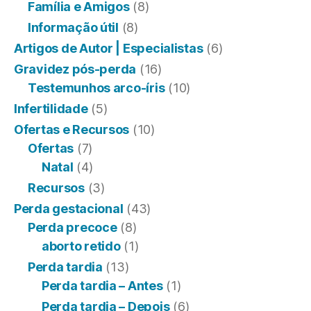
Família e Amigos
(8)
Informação útil
(8)
Artigos de Autor | Especialistas
(6)
Gravidez pós-perda
(16)
Testemunhos arco-íris
(10)
Infertilidade
(5)
Ofertas e Recursos
(10)
Ofertas
(7)
Natal
(4)
Recursos
(3)
Perda gestacional
(43)
Perda precoce
(8)
aborto retido
(1)
Perda tardia
(13)
Perda tardia – Antes
(1)
Perda tardia – Depois
(6)