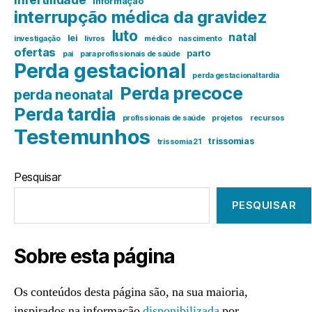
Informação
interrupção médica da gravidez
luto
natal
lei
investigação
livros
médico
nascimento
ofertas
parto
pai
para profissionais de saúde
Perda gestacional
perda gestacional tardia
Perda precoce
perda neonatal
Perda tardia
profissionais de saúde
projetos
recursos
Testemunhos
trissomias
trissomia 21
Pesquisar
PESQUISAR
Sobre esta página
Os conteúdos desta página são, na sua maioria,
inspirados na informação
disponibilizada
por