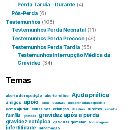
Perda Tardia – Durante
(4)
Pós-Perda
(6)
Testemunhos
(108)
Testemunhos Perda Neonatal
(11)
Testemunhos Perda Precoce
(48)
Testemunhos Perda Tardia
(55)
Testemunhos Interrupção Médica da
Gravidez
(34)
Temas
Ajuda prática
aborto de repetição
aborto retido
apoio
amigos
causas
casal
celebrar datas especiais
como ajudar
conselhos
crianças
direitos
desafios
estudos
gravidez após a perda
família
gemeos
gravidez ectópica
gravidez gemelar
homenagens
infertilidade
Informação