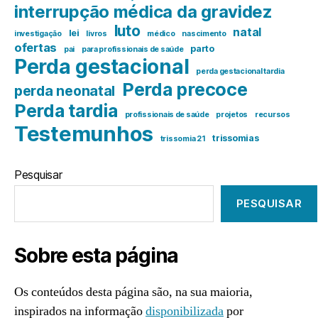
interrupção médica da gravidez
luto
natal
lei
investigação
livros
médico
nascimento
ofertas
parto
pai
para profissionais de saúde
Perda gestacional
perda gestacional tardia
Perda precoce
perda neonatal
Perda tardia
profissionais de saúde
projetos
recursos
Testemunhos
trissomias
trissomia 21
Pesquisar
PESQUISAR
Sobre esta página
Os conteúdos desta página são, na sua maioria,
inspirados na informação
disponibilizada
por