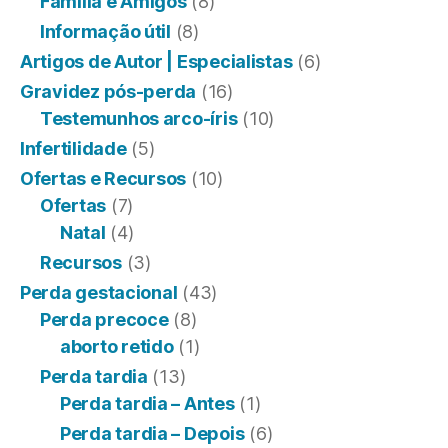
Família e Amigos
(8)
Informação útil
(8)
Artigos de Autor | Especialistas
(6)
Gravidez pós-perda
(16)
Testemunhos arco-íris
(10)
Infertilidade
(5)
Ofertas e Recursos
(10)
Ofertas
(7)
Natal
(4)
Recursos
(3)
Perda gestacional
(43)
Perda precoce
(8)
aborto retido
(1)
Perda tardia
(13)
Perda tardia – Antes
(1)
Perda tardia – Depois
(6)