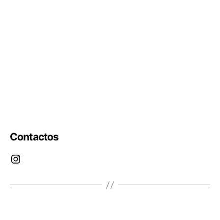
Todos os produtos da Lojinha Bebé arco-irís têm 10%
de desconto.
Contactos
Instagram