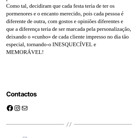
Como tal, decidiram que cada festa teria de ter os
pormenores e o encanto merecido, pois cada pessoa é
diferente de outra, com gostos e opiniões diferentes e
que a diferença teria de ser marcada pela personalização,
deixando o «cunho» de cada cliente impresso no dia tão
especial, tornando-o INESQUECÍVEL e
MEMORÁVEL!
Ornamentos de estrelas personalizado com nome |
Preço: 4,50 € com desconto
Contactos
Facebook
Instagram
Mail