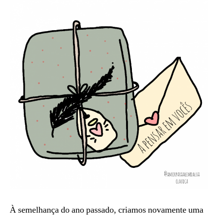
2
da
3
lua
para
2023
À semelhança do ano passado, criamos novamente uma