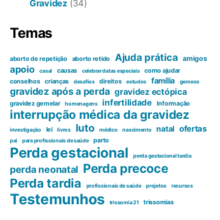
Gravidez
(34)
Temas
Ajuda prática
amigos
aborto de repetição
aborto retido
apoio
causas
como ajudar
casal
celebrar datas especiais
família
conselhos
crianças
direitos
desafios
estudos
gemeos
gravidez após a perda
gravidez ectópica
infertilidade
gravidez gemelar
Informação
homenagens
interrupção médica da gravidez
luto
ofertas
natal
lei
investigação
livros
médico
nascimento
parto
pai
para profissionais de saúde
Perda gestacional
perda gestacional tardia
Perda precoce
perda neonatal
Perda tardia
profissionais de saúde
projetos
recursos
Testemunhos
trissomias
trissomia 21