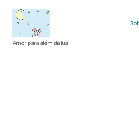
Sob
Amor
Amor para além da lua
para
além
da
lua