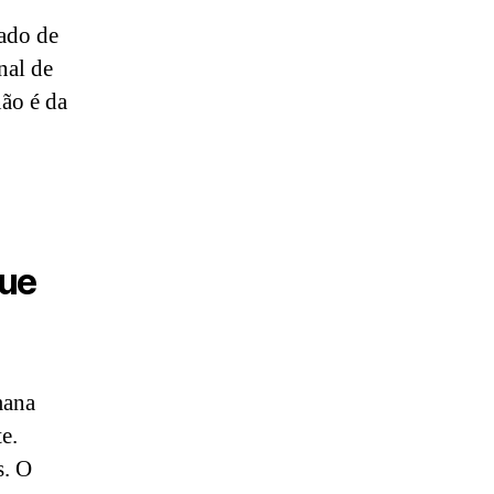
hado de
nal de
ão é da
que
mana
e.
s. O