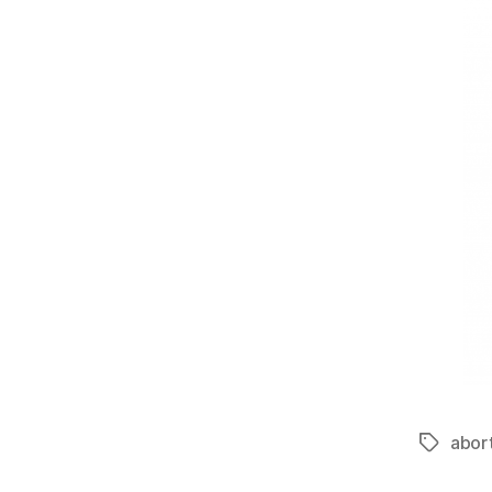
abort
Etiqueta