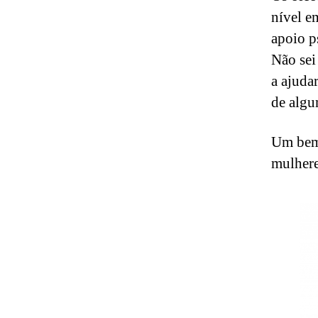
nível e
apoio p
Não sei
a ajuda
de algu
Um bem-
mulher