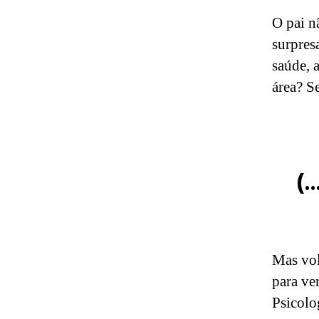
O pai n
surpres
saúde, 
área? S
(…
Mas vol
para ve
Psicolo