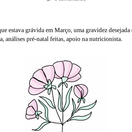
d
,
do
do
Tatiana
m
2
artigo
artigo
in
0
2
ue estava grávida em Março, uma gravidez desejada 
1
, análises pré-natal feitas, apoio na nutricionista.