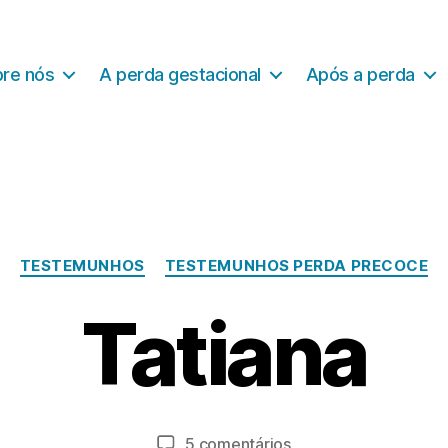
re nós
A perda gestacional
Após a perda
Categorias
TESTEMUNHOS
TESTEMUNHOS PERDA PRECOCE
A
Tatiana
b
P
ri
o
l
2
r
9
a
Autor
Data
em
5 comentários