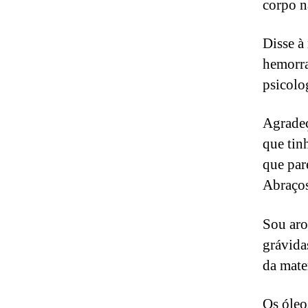
corpo n
Disse à
hemorra
psicolo
Agradeç
que tin
que par
Abraços
Sou aro
grávida
da mate
Os óleo