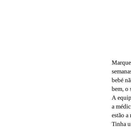
Marquei
semanas
bebé nã
bem, o 
A equip
a médic
estão a
Tinha u