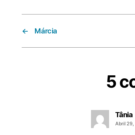
←
Márcia
5 c
Tânia
Abril 29