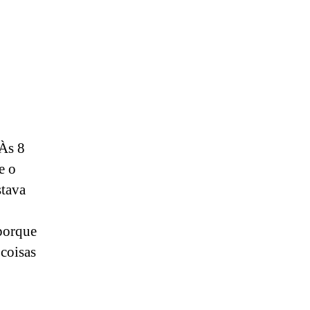
 Às 8
e o
stava
 porque
 coisas