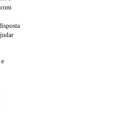
 com
disposta
judar
 e