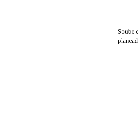
Soube q
planeada