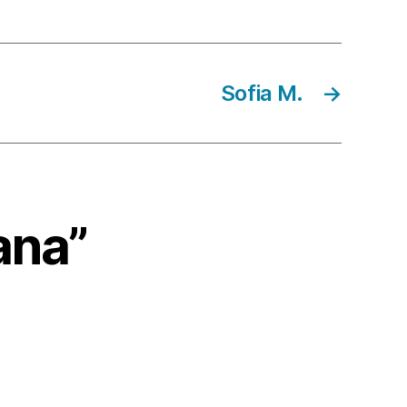
Sofia M.
→
ana”