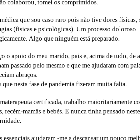
ão colaborou, tomei os comprimidos.
 médica que sou caso raro pois não tive dores físicas, 
gias (físicas e psicológicas). Um processo doloroso
gicamente. Algo que ninguém está preparado.
o o apoio do meu marido, pais e, acima de tudo, de 
ham passado pelo mesmo e que me ajudaram com pal
eciam abraços.
 que nesta fase de pandemia fizeram muita falta.
materapeuta certificada, trabalho maioritariamente c
s, recém-mamãs e bebés. E nunca tinha pensado neste
rnidade.
s essenciais ajudaram -me a descansar um pouco mel