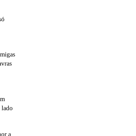
só
amigas
avras
om
 lado
hor a