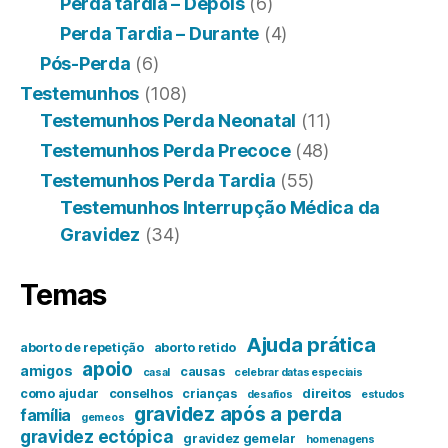
Perda tardia – Depois
(6)
Perda Tardia – Durante
(4)
Pós-Perda
(6)
Testemunhos
(108)
Testemunhos Perda Neonatal
(11)
Testemunhos Perda Precoce
(48)
Testemunhos Perda Tardia
(55)
Testemunhos Interrupção Médica da
Gravidez
(34)
Temas
Ajuda prática
aborto de repetição
aborto retido
apoio
amigos
causas
casal
celebrar datas especiais
como ajudar
conselhos
crianças
direitos
desafios
estudos
gravidez após a perda
família
gemeos
gravidez ectópica
gravidez gemelar
homenagens