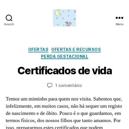
Search
Menu
Amor
para
além
da
Categorias
OFERTAS
OFERTAS E RECURSOS
J
lua
PERDA GESTACIONAL
u
P
l
Certificados de vida
o
h
r
o
a
Autor
Data
em
1 comentário
1,
d
do
do
Certificados
2
m
artigo
artigo
de
Temos um miminho para quem nos visita. Sabemos que,
0
in
vida
2
infelizmente, em muitos casos, não há sequer um registo
1
de nascimento e de óbito. Pouco é o que guardamos, em
termos físicos, dos nossos filhos que tanto amamos. Por
isso, prepararmos estes certificados que podem