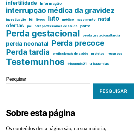
infertilidade
Informação
interrupção médica da gravidez
luto
natal
lei
investigação
livros
médico
nascimento
ofertas
parto
pai
para profissionais de saúde
Perda gestacional
perda gestacional tardia
Perda precoce
perda neonatal
Perda tardia
profissionais de saúde
projetos
recursos
Testemunhos
trissomias
trissomia 21
Pesquisar
PESQUISAR
Sobre esta página
Os conteúdos desta página são, na sua maioria,