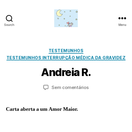
Search
Menu
Amor
para
além
da
Categorias
TESTEMUNHOS
A
lua
TESTEMUNHOS INTERRUPÇÃO MÉDICA DA GRAVIDEZ
b
ri
P
Andreia R.
o
l
1
r
8
a
Autor
Data
em
Sem comentários
d
,
do
do
Andreia
m
2
artigo
artigo
R.
in
0
Carta aberta a um Amor Maior.
2
3