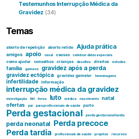
Testemunhos Interrupção Médica da
Gravidez
(34)
Temas
Ajuda prática
aborto de repetição
aborto retido
apoio
amigos
causas
casal
celebrar datas especiais
como ajudar
conselhos
crianças
direitos
desafios
estudos
gravidez após a perda
família
gemeos
gravidez ectópica
gravidez gemelar
homenagens
infertilidade
Informação
interrupção médica da gravidez
luto
natal
lei
investigação
livros
médico
nascimento
ofertas
parto
pai
para profissionais de saúde
Perda gestacional
perda gestacional tardia
Perda precoce
perda neonatal
Perda tardia
profissionais de saúde
projetos
recursos