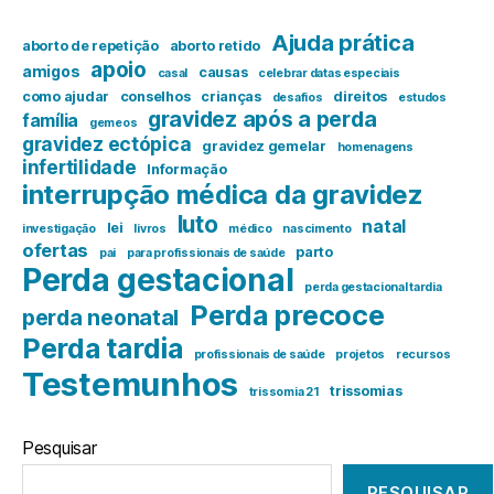
Ajuda prática
aborto de repetição
aborto retido
apoio
amigos
causas
casal
celebrar datas especiais
como ajudar
conselhos
crianças
direitos
desafios
estudos
gravidez após a perda
família
gemeos
gravidez ectópica
gravidez gemelar
homenagens
infertilidade
Informação
interrupção médica da gravidez
luto
natal
lei
investigação
livros
médico
nascimento
ofertas
parto
pai
para profissionais de saúde
Perda gestacional
perda gestacional tardia
Perda precoce
perda neonatal
Perda tardia
profissionais de saúde
projetos
recursos
Testemunhos
trissomias
trissomia 21
Pesquisar
PESQUISAR