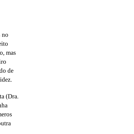
s no
eito
ro, mas
iro
ado de
idez.
a (Dra.
nha
meros
outra