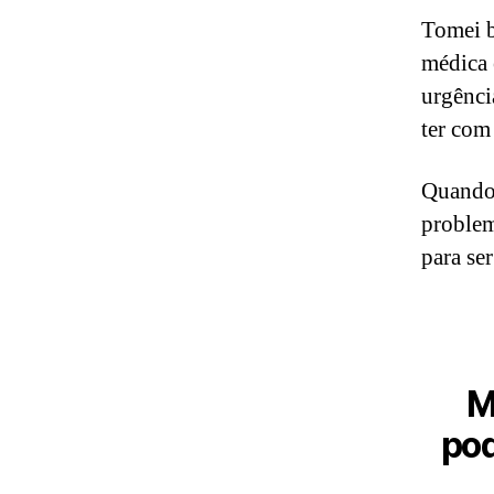
Tomei b
médica 
urgênci
ter com
Quando
problem
para se
M
pod