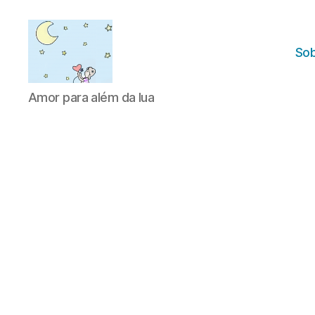
Sob
Amor
Amor para além da lua
para
além
da
lua