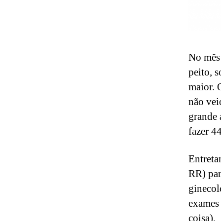
No mês 
peito, 
maior. 
não vei
grande 
fazer 4
Entreta
RR) par
ginecol
exames 
coisa).