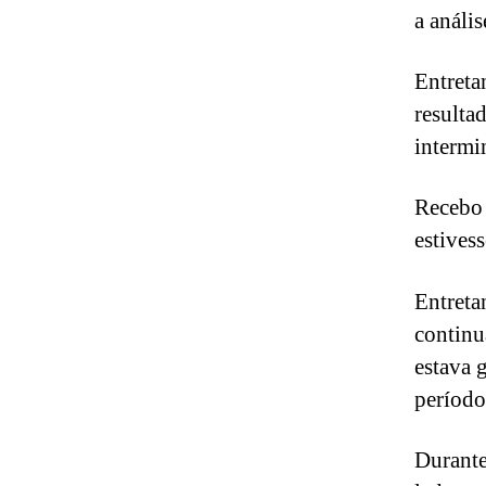
a análi
Entreta
resulta
intermi
Recebo 
estivess
Entreta
continu
estava 
período
Durante