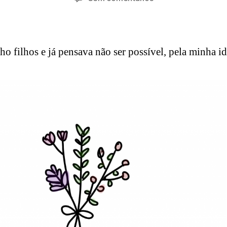
d
do
do
Maria
2
m
artigo
artigo
,
in
2
0
ho filhos e já pensava não ser possível, pela minha i
2
2