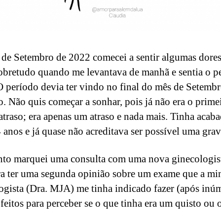
de Setembro de 2022 comecei a sentir algumas dore
sobretudo quando me levantava de manhã e sentia o p
O período devia ter vindo no final do mês de Setemb
o. Não quis começar a sonhar, pois já não era o prime
atraso; era apenas um atraso e nada mais. Tinha acab
4 anos e já quase não acreditava ser possível uma grav
nto marquei uma consulta com uma nova ginecologist
a ter uma segunda opinião sobre um exame que a mi
ogista (Dra. MJA) me tinha indicado fazer (após inú
feitos para perceber se o que tinha era um quisto ou 