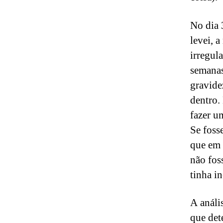
No dia 
levei, 
irregul
semanas
gravide
dentro.
fazer u
Se foss
que em 
não fos
tinha i
A análi
que dete