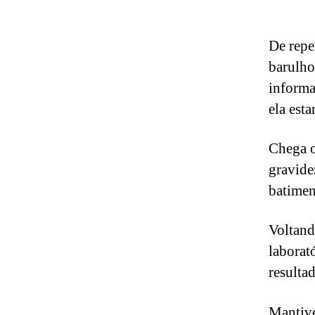
De repe
barulho
informa
ela est
Chega o
gravide
batimen
Voltand
laborat
resultad
Mantive