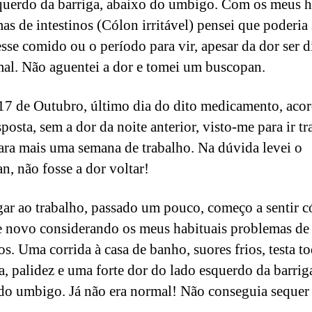
querdo da barriga, abaixo do umbigo. Com os meus h
as de intestinos (Cólon irritável) pensei que poderia 
esse comido ou o período para vir, apesar da dor ser d
al. Não aguentei a dor e tomei um buscopan.
17 de Outubro, último dia do dito medicamento, aco
posta, sem a dor da noite anterior, visto-me para ir tr
ara mais uma semana de trabalho. Na dúvida levei o
n, não fosse a dor voltar!
ar ao trabalho, passado um pouco, começo a sentir có
 novo considerando os meus habituais problemas de
os. Uma corrida à casa de banho, suores frios, testa t
, palidez e uma forte dor do lado esquerdo da barrig
do umbigo. Já não era normal! Não conseguia sequer 