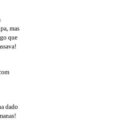
m
lpa, mas
lgo que
assava!
 com
nha dado
emanas!