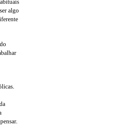
abituais
ser algo
iferente
rdo
abalhar
licas.
oda
a
pensar.