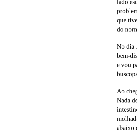
lado es
problem
que tiv
do norm
No dia 
bem-dis
e vou p
buscopa
Ao cheg
Nada de
intestin
molhada
abaixo 