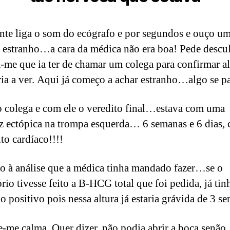
nte liga o som do ecógrafo e por segundos e ouço u
 estranho…a cara da médica não era boa! Pede descu
-me que ia ter de chamar um colega para confirmar a
aria a ver. Aqui já começo a achar estranho…algo se p
 colega e com ele o veredito final…estava com uma
z ectópica na trompa esquerda… 6 semanas e 6 dias,
to cardíaco!!!!
o à análise que a médica tinha mandado fazer…se o
ório tivesse feito a B-HCG total que foi pedida, já ti
o positivo pois nessa altura já estaria grávida de 3 s
-me calma. Quer dizer, não podia abrir a boca senão