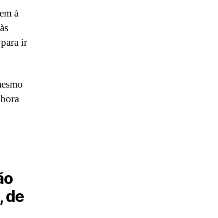
gem à
 às
para ir
mesmo
mbora
ão
, de