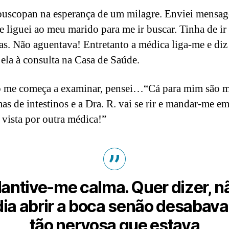
uscopan na esperança de um milagre. Enviei mensa
e liguei ao meu marido para me ir buscar. Tinha de ir
as. Não aguentava! Entretanto a médica liga-me e diz 
 ela à consulta na Casa de Saúde.
 me começa a examinar, pensei…“Cá para mim são 
as de intestinos e a Dra. R. vai se rir e mandar-me e
r vista por outra médica!”
antive-me calma. Quer dizer, n
ia abrir a boca senão desabava
tão nervosa que estava