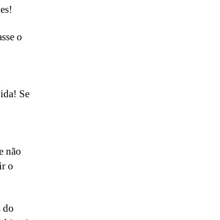
es!
asse o
ida! Se
e não
ir o
s do