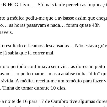
se B-HCG Livre… Só mais tarde percebi as implicaçõ
nto a médica pediu-me que a avisasse assim que cheg
do… as horas passavam e nada… foram quase 48h
náveis.
o resultado e ficamos descansadas… Não estava gráv
e já sabia que ia correr mal.
nto o período continuava sem vir…as dores no peito
avam… o peito maior…mas a análise tinha “dito” qu
grávida. A médica receita-me um remédio para fazer v
. Tinha de tomar durante 10 dias.
 a noite de 16 para 17 de Outubro tive algumas dore