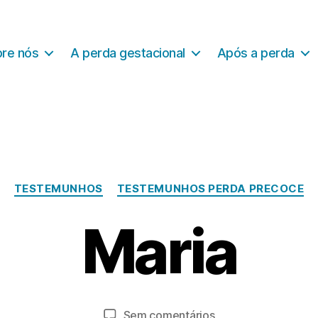
re nós
A perda gestacional
Após a perda
Categorias
TESTEMUNHOS
TESTEMUNHOS PERDA PRECOCE
N
o
Maria
v
e
P
m
o
b
r
r
a
Autor
Data
em
Sem comentários
o