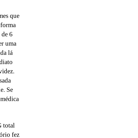
ames que
 forma
 de 6
er uma
da lá
diato
videz.
isada
e. Se
a médica
 total
ório fez