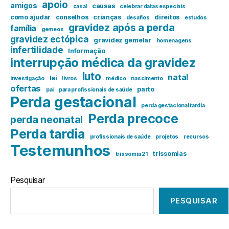
apoio
amigos
causas
casal
celebrar datas especiais
como ajudar
conselhos
crianças
direitos
desafios
estudos
gravidez após a perda
família
gemeos
gravidez ectópica
gravidez gemelar
homenagens
infertilidade
Informação
interrupção médica da gravidez
luto
natal
lei
investigação
livros
médico
nascimento
ofertas
parto
pai
para profissionais de saúde
Perda gestacional
perda gestacional tardia
Perda precoce
perda neonatal
Perda tardia
profissionais de saúde
projetos
recursos
Testemunhos
trissomias
trissomia 21
Pesquisar
PESQUISAR