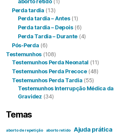
aborto retido
(1)
Perda tardia
(13)
Perda tardia – Antes
(1)
Perda tardia – Depois
(6)
Perda Tardia – Durante
(4)
Pós-Perda
(6)
Testemunhos
(108)
Testemunhos Perda Neonatal
(11)
Testemunhos Perda Precoce
(48)
Testemunhos Perda Tardia
(55)
Testemunhos Interrupção Médica da
Gravidez
(34)
Temas
Ajuda prática
aborto de repetição
aborto retido