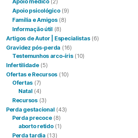
Apoio médico
(2)
Apoio psicológico
(9)
Família e Amigos
(8)
Informação útil
(8)
Artigos de Autor | Especialistas
(6)
Gravidez pós-perda
(16)
Testemunhos arco-íris
(10)
Infertilidade
(5)
Ofertas e Recursos
(10)
Ofertas
(7)
Natal
(4)
Recursos
(3)
Perda gestacional
(43)
Perda precoce
(8)
aborto retido
(1)
Perda tardia
(13)