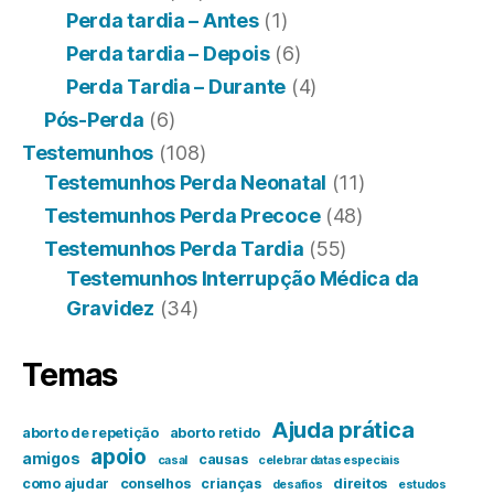
Perda tardia – Antes
(1)
Perda tardia – Depois
(6)
Perda Tardia – Durante
(4)
Pós-Perda
(6)
Testemunhos
(108)
Testemunhos Perda Neonatal
(11)
Testemunhos Perda Precoce
(48)
Testemunhos Perda Tardia
(55)
Testemunhos Interrupção Médica da
Gravidez
(34)
Temas
Ajuda prática
aborto de repetição
aborto retido
apoio
amigos
causas
casal
celebrar datas especiais
como ajudar
conselhos
crianças
direitos
desafios
estudos