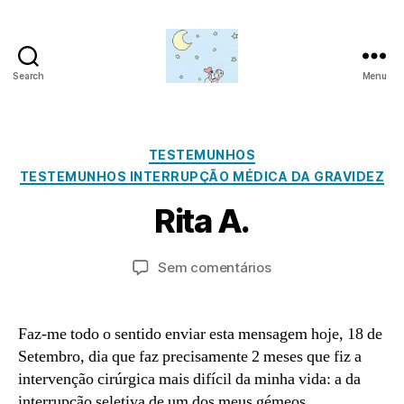
Search
Menu
Amor
para
S
além
e
da
Categorias
TESTEMUNHOS
t
lua
TESTEMUNHOS INTERRUPÇÃO MÉDICA DA GRAVIDEZ
e
P
m
Rita A.
o
b
r
r
a
Autor
Data
em
Sem comentários
o
d
do
do
Rita
2
m
artigo
artigo
A.
4,
in
2
Faz-me todo o sentido enviar esta mensagem hoje, 18 de
0
Setembro, dia que faz precisamente 2 meses que fiz a
2
intervenção cirúrgica mais difícil da minha vida: a da
2
interrupção seletiva de um dos meus gémeos.