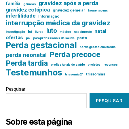
gravidez após a perda
família
gemeos
gravidez ectópica
gravidez gemelar
homenagens
infertilidade
Informação
interrupção médica da gravidez
luto
natal
lei
investigação
livros
médico
nascimento
ofertas
parto
pai
para profissionais de saúde
Perda gestacional
perda gestacional tardia
Perda precoce
perda neonatal
Perda tardia
profissionais de saúde
projetos
recursos
Testemunhos
trissomias
trissomia 21
Pesquisar
PESQUISAR
Sobre esta página