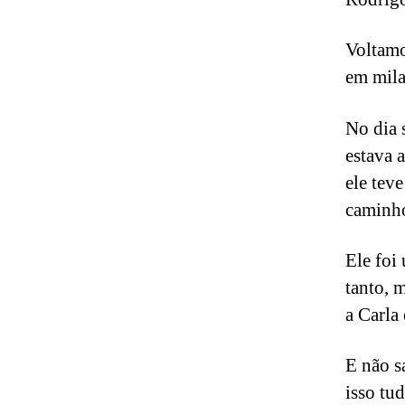
Voltamo
em mila
No dia 
estava 
ele tev
caminho
Ele foi
tanto, 
a Carla
E não s
isso tu