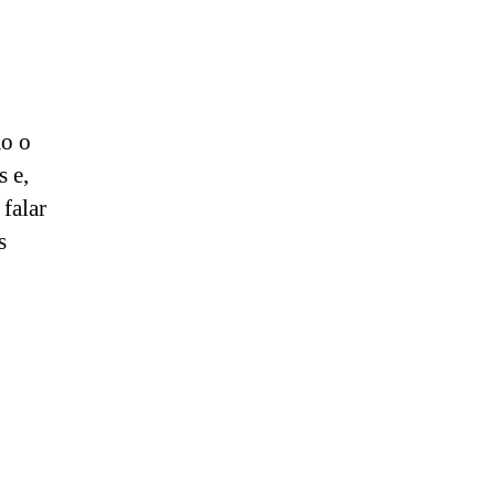
mo o
s e,
falar
s