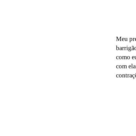
Meu pre
barrigã
como eu
com ela
contraç