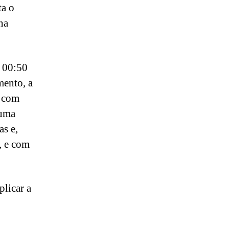
ta o
na
s 00:50
mento, a
s com
 uma
s e,
, e com
plicar a