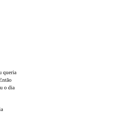
u queria
 Então
u o dia
ia