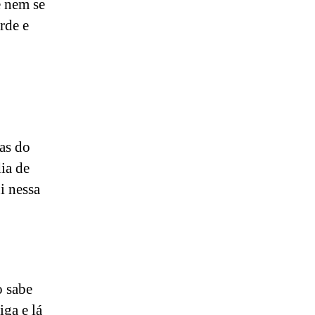
e nem se
rde e
as do
ia de
i nessa
o sabe
iga e lá