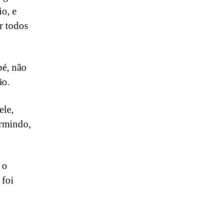
o, e
r todos
bé, não
ão.
ele,
ormindo,
 o
 foi