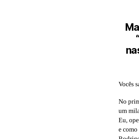
Mat
na
Vocês s
No prim
um milag
Eu, ope
e como 
Rodrig