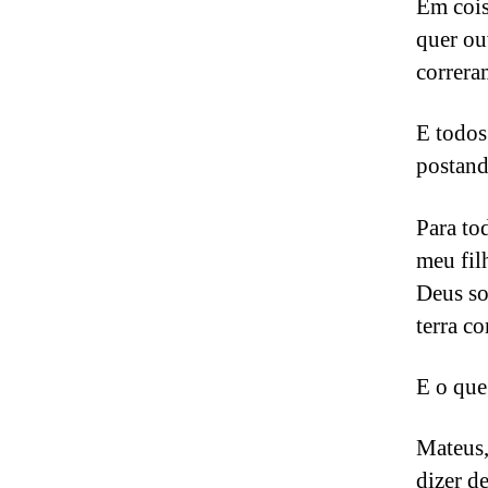
Em cois
quer ou
correra
E todos
postand
Para to
meu fil
Deus so
terra c
E o que
Mateus,
dizer d