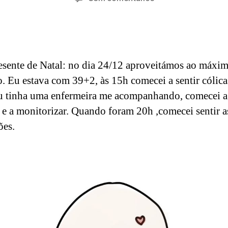
5
d
do
do
Carla
m
,
artigo
artigo
in
2
0
2
sente de Natal: no dia 24/12 aproveitámos ao máxi
3
o. Eu estava com 39+2, às 15h comecei a sentir cólica
 tinha uma enfermeira me acompanhando, comecei a 
 e a monitorizar. Quando foram 20h ,comecei sentir a
ões.