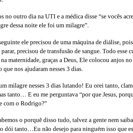
s no outro dia na UTI e a médica disse “se vocês acr
gre dessa noite ele foi um milagre”.
seguinte ele precisou de uma máquina de diálise, pois
a parar, precisou de transfusão de sangue. Todo esse 
e na maternidade, graças a Deus, Ele colocou anjos no
 que nos ajudaram nesses 3 dias.
 um milagre nesses 3 dias lutando! Eu orei tanto, clam
mas tanto… E eu me perguntava “por que Jesus, porq
 e com o Rodrigo?”
abemos o porquê disso tudo, talvez a gente nem saiba
do dói tanto…Eu não desejo para ninguém isso que e