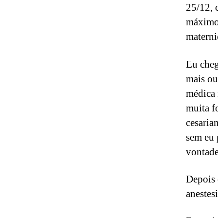
25/12, 
máximo 
materni
Eu cheg
mais ou
médica 
muita f
cesaria
sem eu 
vontade
Depois d
anestes