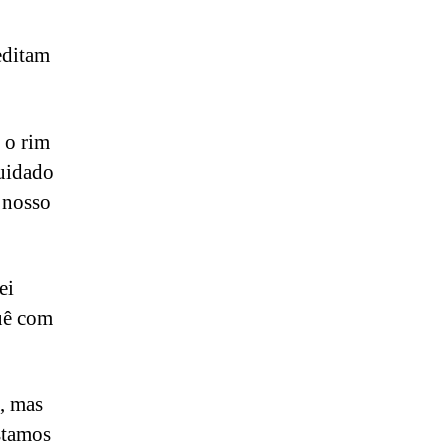
editam
 o rim
cuidado
 nosso
ei
uê com
, mas
stamos