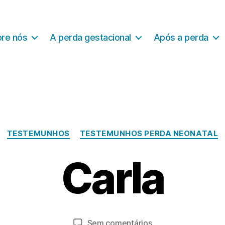
re nós
A perda gestacional
Após a perda
Categorias
TESTEMUNHOS
TESTEMUNHOS PERDA NEONATAL
J
a
Carla
n
e
P
ir
o
o
r
2
a
Autor
Data
em
Sem comentários