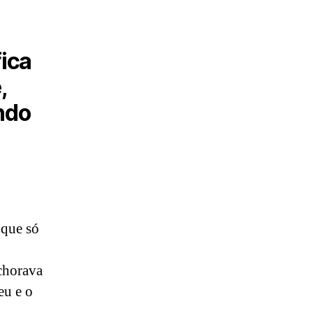
fica
,
ndo
 que só
chorava
eu e o