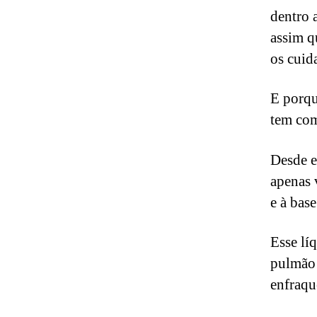
dentro 
assim q
os cuid
E porqu
tem com
Desde e
apenas 
e à bas
Esse lí
pulmão 
enfraqu