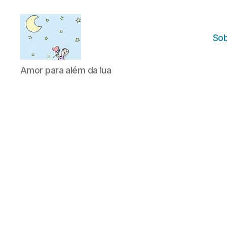
Sob
Amor
Amor para além da lua
para
além
da
lua